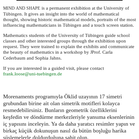
is a permanent exhibition at the University of
MIND
AND
SHAPE
Tübingen. It gives an insight into the world of mathematical
thought, showing historic mathematical models, portraits of the most
influencing mathematicians in Tübingen and a touch screen station.
Mathematics students of the University of Tübingen guide school
classes and other interested groups through the exhibition upon
request. They were trained to explain the exhibits and communicate
the beauty of mathematics in a workshop by
rof. Carla
JP
Cederbaum and Sophia Jahns.
If you are interested in a guided visit, please contact
frank.loose@uni-tuebingen.de
Morenaments programıyla Öklid uzayının 17 simetri
grubundan birine ait olan simetrik motifleri kolayca
resmedebilirsiniz. Bunların geometrik özelliklerini
keşfedin ve döndürme merkezleriyle yansıma eksenlerinin
iç yapısını inceleyin. Ya da daha yaratıcı resimler yapın ve
birkaç küçük dokunuşun nasıl da bütün boşluğu harika
süslemelerle doldurduğuna şahit olun.