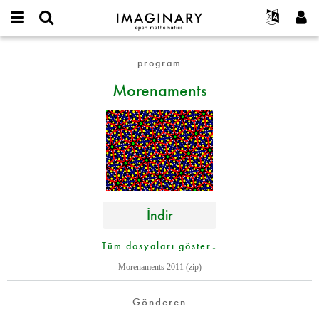
IMAGINARY
open
Hakkımızda
Etkinlikler
English
E-
mathematics
Morenaments
mail
program
Ara
Français
Projeler
Programlar
or
Parola
Morenaments
username
Deutsch
Katılım
Galeriler
*
*
한국어
İletişim
Etkileşimli
Español
Filmler
Türkçe
Yeni hesap oluştur
Metinler
Yeni parola iste
Sergiler
Devamı...
İndir
Tüm dosyaları göster↓
Morenaments 2011 (zip)
Gönderen