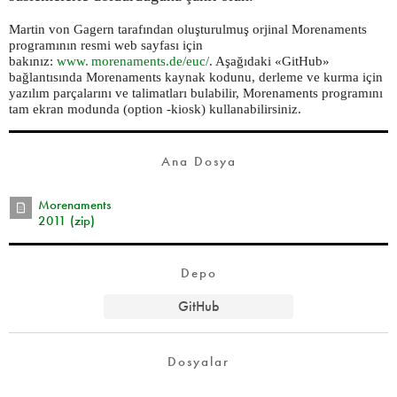
Martin von Gagern tarafından oluşturulmuş orjinal Morenaments
programının resmi web sayfası için
bakınız:
www. morenaments.
de/euc/
. Aşağıdaki «GitHub»
bağlantısında Morenaments kaynak kodunu, derleme ve kurma için
yazılım parçalarını ve talimatları bulabilir, Morenaments programını
tam ekran modunda (option -kiosk) kullanabilirsiniz.
Ana Dosya
Morenaments
2011 (zip)
Depo
GitHub
Dosyalar