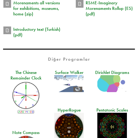
Morenaments all versions
RSME-Imaginary
for exhibitions, museums,
Morenaments Rollup (ES)
home (zip)
(pdf)
Introductory text (Turkish)
(pdf)
Diğer Programlar
The Chinese
Surface Walker
Dirichlet Diagrams
Remainder Clock
HyperRogue
Pentatonic Scales
Note Compass