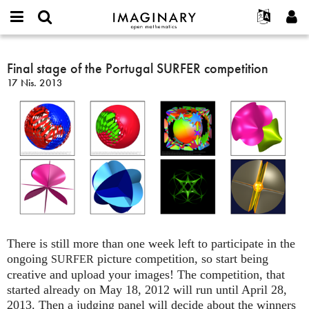
IMAGINARY
open
Hakkımızda
Etkinlikler
English
E-
mathematics
Final
mail
Ara
Français
Projeler
Final stage of the Portugal SURFER competition
Programlar
or
stage
Parola
17 Nis. 2013
username
Deutsch
Katılım
Galeriler
of
*
*
the
한국어
İletişim
Etkileşimli
Portugal
Español
Filmler
SURFER
Türkçe
competition
Yeni hesap oluştur
Metinler
Yeni parola iste
Sergiler
Devamı...
There is still more than one week left to participate in the
ongoing
picture competition, so start being
SURFER
creative and upload your images! The competition, that
started already on May 18, 2012 will run until April 28,
2013. Then a judging panel will decide about the winners