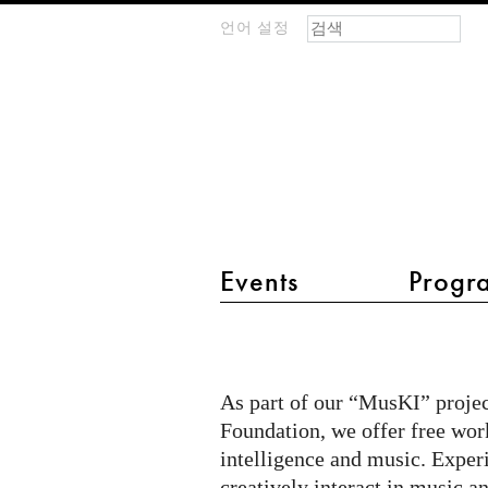
검색 폼
찾기
언어 설정
m
IMAGINARY
open
mathematics
main menu 2
Events
Progr
MusKI
@
KI-
As part of our “MusKI” projec
Campus/Germany
Foundation, we offer free work
intelligence and music. Expe
creatively interact in music an