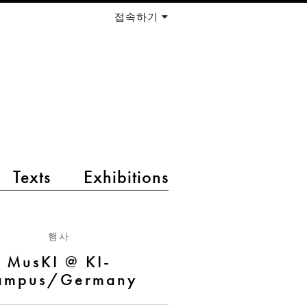
접속하기
Texts
Exhibitions
행사
MusKI @ KI-
ampus/Germany