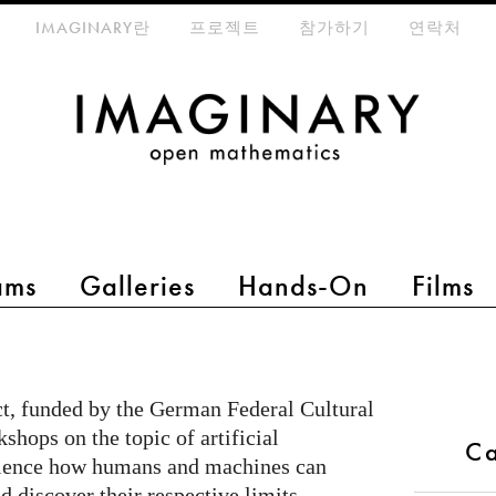
eta-menu
IMAGINARY란
프로젝트
참가하기
연락처
ams
Galleries
Hands-On
Films
t, funded by the German Federal Cultural
shops on the topic of artificial
C
rience how humans and machines can
d discover their respective limits.