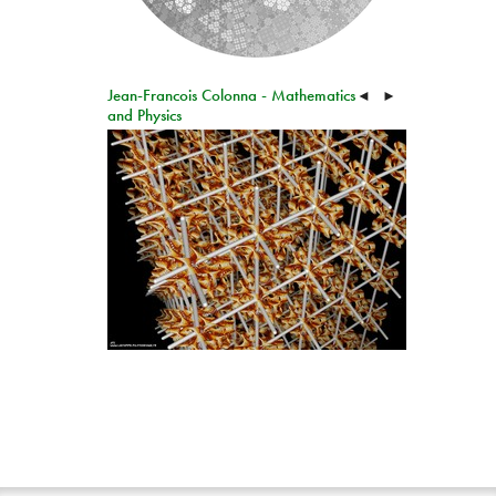
Jean-Francois Colonna - Mathematics
◄
►
and Physics