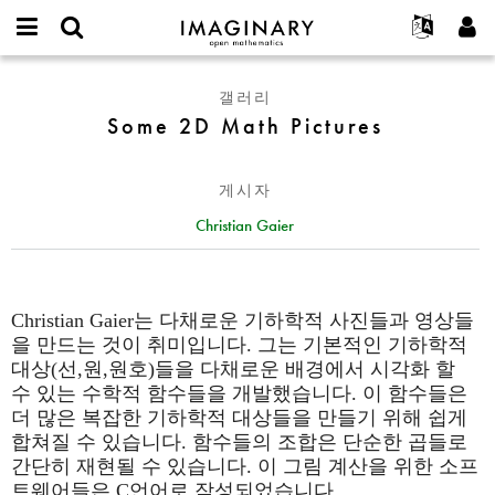
IMAGINARY
open
IMAGINARY란
English
Events
E-
mathematics
Some
mail
갤러리
찾기
프로젝트
Français
Programs
or
2D
Some 2D Math Pictures
비
username
참가하기
Deutsch
Galleries
Math
밀
*
번
Pictures
한국어
연락처
Hands-On
호
게시자
Español
*
Films
Christian Gaier
Türkçe
가입하기
Texts
새로운 비밀번호 요청하기
Exhibitions
나머지 보기...
Christian Gaier는 다채로운 기하학적 사진들과 영상들
을 만드는 것이 취미입니다. 그는 기본적인 기하학적
대상(선,원,원호)들을 다채로운 배경에서 시각화 할
수 있는 수학적 함수들을 개발했습니다. 이 함수들은
더 많은 복잡한 기하학적 대상들을 만들기 위해 쉽게
합쳐질 수 있습니다. 함수들의 조합은 단순한 곱들로
간단히 재현될 수 있습니다. 이 그림 계산을 위한 소프
트웨어들은 C언어로 작성되었습니다.