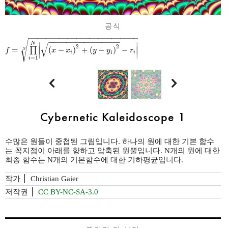
공식
−
−
−
−
−
−
−
−
−
−
−
−
−
−
−
−
−
−
−
−
−
−
−
−
−
−
−
−
−
−
−
−
−
−
−
−
−
−
−
−
−
√
√
∣
∣
N
2
2
=
∣
(
−
)
+
(
−
)
−
∣
∏
f
x
x
y
y
r
N
∣
∣
i
i
i
=
1
i


Cybernetic Kaleidoscope 1
수많은 원들이 중첩된 그림입니다. 하나의 원에 대한 기본 함수
는 꼭지점이 아래를 향하고 압축된 원뿔입니다. N개의 원에 대한
최종 함수는 N개의 기본함수에 대한 기하평균입니다.
작가
Christian Gaier
저작권
CC BY-NC-SA-3.0