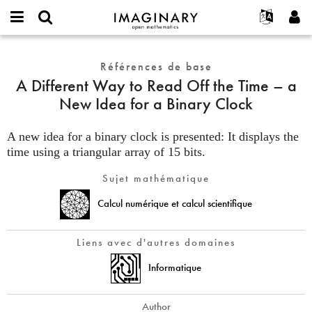
IMAGINARY
open
Événements
À propos
English
E-
mathematics
A
mail
Rechercher
Français
Projets
Références de base
Programmes
or
Different
Mot
A Different Way to Read Off the Time – a
username
Participer
Deutsch
Galeries
Way
de
*
New Idea for a Binary Clock
passe
to
Contact
한국어
Interactif
*
Read
Español
Films
A new idea for a binary clock is presented: It displays the
Off
Türkçe
time using a triangular array of 15 bits.
the
Créer un nouveau compte
Textes
Time
Demander un nouveau mot de passe
Expositions
Sujet mathématique
–
a
Plus...
Calcul numérique et calcul scientifique
New
Idea
Liens avec d'autres domaines
for
a
Informatique
Binary
Clock
Author