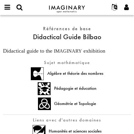
IMAGINARY
open
Événements
À propos
English
E-
mathematics
Didactical
mail
Rechercher
Français
Projets
Références de base
Programmes
or
Guide
Mot
Didactical Guide Bilbao
username
Participer
Deutsch
Galeries
Bilbao
de
*
passe
Contact
한국어
Interactif
*
Didactical guide to the
exhibition
IMAGINARY
Español
Films
Sujet mathématique
Türkçe
Créer un nouveau compte
Textes
Algèbre et théorie des nombres
Demander un nouveau mot de passe
Expositions
Plus...
Pédagogie et éducation
Géométrie et Topologie
Liens avec d'autres domaines
Humanités et sciences sociales