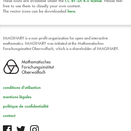
These icons are available under the
CC
BY
-
SA
4.0 license
. Please feel
free to use them to classify your own content.
The vector icons can be downloaded
here
.
IMAGINARY is a non-profit organization for open and interactive
mathematics. IMAGINARY was initiated at the Mathematisches
Forschungsinstitut Oberwolfach, which is a shareholder of IMAGINARY.
conditions d'utilisation
mentions légales
politique de confidentialité
contact