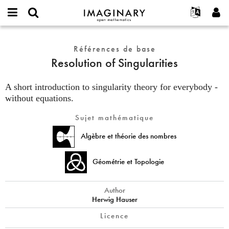
IMAGINARY
open
Événements
À propos
English
E-
mathematics
Resolution
mail
Rechercher
Français
Projets
Références de base
Programmes
or
of
Mot
Resolution of Singularities
username
Participer
Deutsch
Galeries
Singularities
de
*
passe
Contact
한국어
Interactif
*
A short introduction to singularity theory for everybody -
Español
without equations.
Films
Türkçe
Créer un nouveau compte
Textes
Sujet mathématique
Demander un nouveau mot de passe
Expositions
Algèbre et théorie des nombres
Plus...
Géométrie et Topologie
Author
Herwig Hauser
Licence