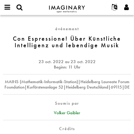
IMAGINARY
open
Événements
À propos
English
E-
mathematics
Con
mail
Rechercher
Français
Projets
Programmes
événement
or
Espressione!
Mot
username
Participer
Deutsch
Con Espressione! Über Künstliche
Galeries
Über
de
*
Intelligenz und lebendige Musik
passe
Künstliche
Contact
한국어
Interactif
*
Intelligenz
Español
Films
und
23 oct. 2022
au
23 oct. 2022
Türkçe
lebendige
Créer un nouveau compte
Textes
Beginn: 11 Uhr
Musik
Demander un nouveau mot de passe
Expositions
MAINS (Mathematik-Informatik-Station)|Heidelberg Laureate Forum
Plus...
Foundation|Kurfürstenanlage 52|Heidelberg Deutschland|69115|DE
Soumis par
Volker Gaibler
Crédits