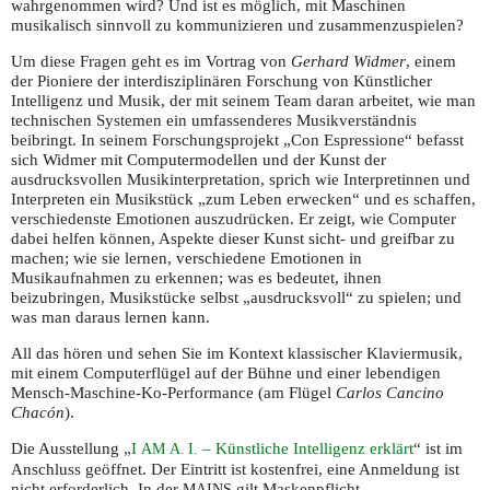
wahrgenommen wird? Und ist es möglich, mit Maschinen
musikalisch sinnvoll zu kommunizieren und zusammenzuspielen?
Um diese Fragen geht es im Vortrag von
Gerhard Widmer
, einem
der Pioniere der interdisziplinären Forschung von Künstlicher
Intelligenz und Musik, der mit seinem Team daran arbeitet, wie man
technischen Systemen ein umfassenderes Musikverständnis
beibringt. In seinem Forschungsprojekt „Con Espressione“ befasst
sich Widmer mit Computermodellen und der Kunst der
ausdrucksvollen Musikinterpretation, sprich wie Interpretinnen und
Interpreten ein Musikstück „zum Leben erwecken“ und es schaffen,
verschiedenste Emotionen auszudrücken. Er zeigt, wie Computer
dabei helfen können, Aspekte dieser Kunst sicht- und greifbar zu
machen; wie sie lernen, verschiedene Emotionen in
Musikaufnahmen zu erkennen; was es bedeutet, ihnen
beizubringen, Musikstücke selbst „ausdrucksvoll“ zu spielen; und
was man daraus lernen kann.
All das hören und sehen Sie im Kontext klassischer Klaviermusik,
mit einem Computerflügel auf der Bühne und einer lebendigen
Mensch-Maschine-Ko-Performance (am Flügel
Carlos Cancino
Chacón
).
Die Ausstellung „
I
– Künstliche Intelligenz erklärt
“ ist im
AM
A. I.
Anschluss geöffnet. Der Eintritt ist kostenfrei, eine Anmeldung ist
nicht erforderlich. In der
gilt Maskenpflicht.
MAINS