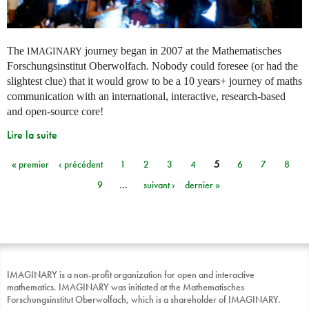
The
journey began in 2007 at the Mathematisches
IMAGINARY
Forschungsinstitut Oberwolfach. Nobody could foresee (or had the
slightest clue) that it would grow to be a 10 years+ journey of maths
communication with an international, interactive, research-based
and open-source core!
Lire la suite
« premier
‹ précédent
1
2
3
4
5
6
7
8
Pages
9
…
suivant ›
dernier »
IMAGINARY is a non-profit organization for open and interactive
mathematics. IMAGINARY was initiated at the Mathematisches
Forschungsinstitut Oberwolfach, which is a shareholder of IMAGINARY.