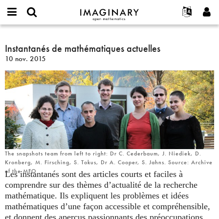
IMAGINARY
open
Événements
À propos
English
E-
mathematics
Instantanés
mail
Rechercher
Français
Projets
Instantanés de mathématiques actuelles
Programmes
or
de
Mot
10 nov. 2015
username
Participer
Deutsch
Galeries
mathématiques
de
*
passe
actuelles
Contact
한국어
Interactif
*
Español
Films
Türkçe
Créer un nouveau compte
Textes
Demander un nouveau mot de passe
Expositions
Plus...
The snapshots team from left to right: Dr C. Cederbaum, J. Niediek, D.
Kronberg, M. Firsching, S. Tokus, Dr A. Cooper, S. Jahns. Source: Archive
of the MFO
Les instantanés sont des articles courts et faciles à
comprendre sur des thèmes d’actualité de la recherche
mathématique. Ils expliquent les problèmes et idées
mathématiques d’une façon accessible et compréhensible,
et donnent des aperçus passionnants des préoccupations