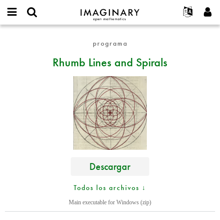
IMAGINARY
open
Acerca de
Eventos
English
E-
mathematics
Rhumb
mail
programa
Buscar
Proyectos
Français
Programas
or
Lines
Contraseña
Rhumb Lines and Spirals
username
Participar
Deutsch
Galerías
and
*
*
Spirals
Contacto
한국어
Interactivos
Español
Películas
Türkçe
Crear nueva cuenta
Textos
Solicitar una nueva contraseña
Exposiciones
Más...
Descargar
Todos los archivos ↓
Main executable for Windows (zip)