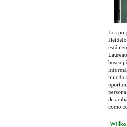
Los pre
Heidelb
están e
Laureat
busca j
informá
mundo q
oportun
persona
de amba
cómo co
Willko