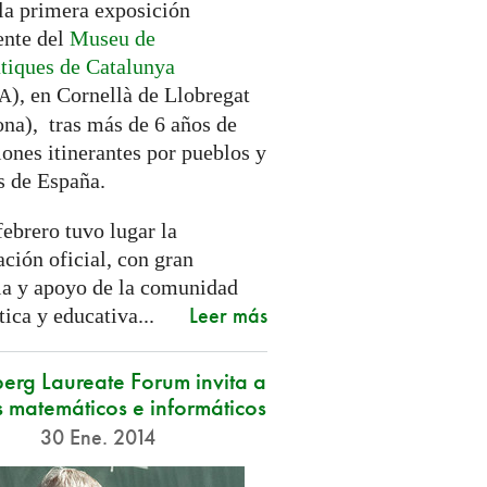
 la primera exposición
nte del
Museu de
iques de Catalunya
), en Cornellà de Llobregat
A
ona), tras más de 6 años de
ones itinerantes por pueblos y
s de España.
febrero tuvo lugar la
ción oficial, con gran
ia y apoyo de la comunidad
Leer más
ica y educativa...
erg Laureate Forum invita a
 matemáticos e informáticos
30 Ene. 2014