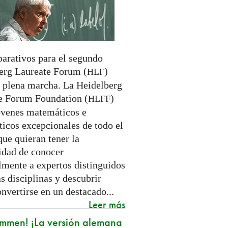
parativos para el segundo
erg Laureate Forum (
)
HLF
n plena marcha. La Heidelberg
e Forum Foundation (
)
HLFF
óvenes matemáticos e
ticos excepcionales de todo el
ue quieran tener la
idad de conocer
lmente a expertos distinguidos
s disciplinas y descubrir
nvertirse en un destacado...
Leer más
mmen! ¡La versión alemana