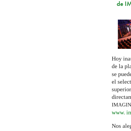
de I
Hoy ina
de la p
se pued
el selec
superior
directa
IMAGI
www. im
Nos ale