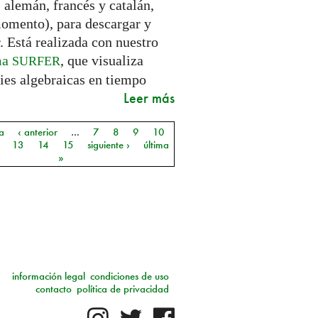
 alemán, francés y catalán,
momento), para descargar y
. Está realizada con nuestro
ma
, que visualiza
SURFER
ies algebraicas en tiempo
Leer más
a
‹ anterior
…
7
8
9
10
as
13
14
15
siguiente ›
última
»
información legal
condiciones de uso
contacto
política de privacidad