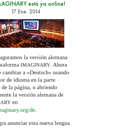
MAGINARY está ya online!
17 Ene. 2014
uguramos la versión alemana
lataforma
. Ahora
IMAGINARY
e cambiar a «Deutsch» usando
tor de idioma en la parte
 de la página, o abriendo
mente la versión alemana de
en
NARY
aginary.
org/de
.
gra anunciar esta nueva lengua