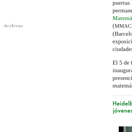
puertas
permane
Matemàt
(
Archivos
MMAC
(Barcel
exposici
ciudade
El 5 de 
inaugura
presenc
matemát
Heidelb
jóvenes