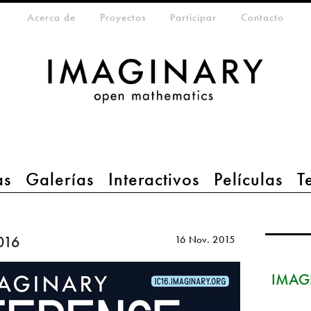
eta-menu
Acerca de
Proyectos
Participar
Contacto
as
Galerías
Interactivos
Películas
T
016
16 Nov. 2015
IMAGI