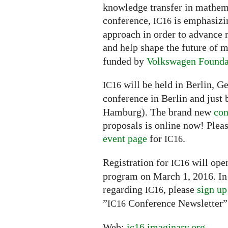
knowledge transfer in mathemat
conference,
is emphasizin
IC16
approach in order to advance 
and help shape the future of
funded by
Volkswagen Founda
will be held in Berlin, G
IC16
conference in Berlin and just 
Hamburg). The brand new
con
proposals is online now! Pleas
event page
for
.
IC16
Registration for
will open
IC16
program on March 1, 2016. In 
regarding
, please
sign up
IC16
”
Conference Newsletter”
IC16
Web:
ic16.imaginary.org