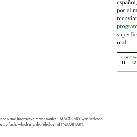
español,
por el 
reenviar
progra
superfic
real...
« primer
Págin
11
12
 open and interactive mathematics. IMAGINARY was initiated
berwolfach, which is a shareholder of IMAGINARY.