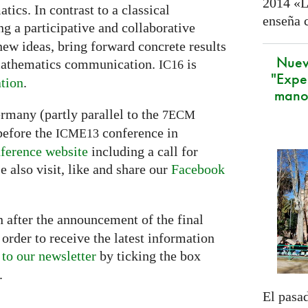
2014 «L
ics. In contrast to a classical
enseña 
g a participative and collaborative
new ideas, bring forward concrete results
Nuev
 mathematics communication.
is
IC16
"Expe
tion
.
mano
ermany (partly parallel to the
7ECM
before the
conference in
ICME13
ference website
including a call for
e also visit, like and share our
Facebook
 after the announcement of the final
order to receive the latest information
 to our newsletter
by ticking the box
.
El pasad