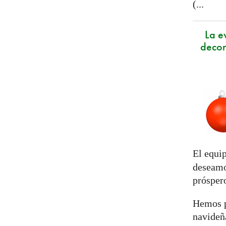
(...
La e
decor
El equi
deseamo
prósper
Hemos p
navideña