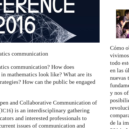
Cómo ob
matics communication
vivimo
todo es
matics communication? How does
en las ú
 in mathematics look like? What are its
nuevas t
trategies? How can the public be engaged
fundame
y nos of
posibili
pen and Collaborative Communication of
revoluci
(
) is an interdisciplinary gathering
IC16
compara
tors and interested professionals to
de la im
current issues of communication and