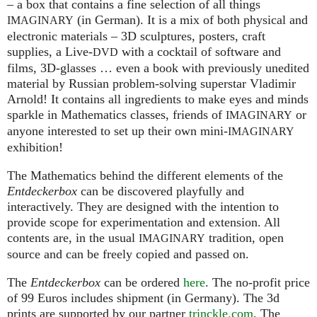
– a box that contains a fine selection of all things
(in German). It is a mix of both physical and
IMAGINARY
electronic materials – 3D sculptures, posters, craft
supplies, a Live-
with a cocktail of software and
DVD
films, 3D-glasses … even a book with previously unedited
material by Russian problem-solving superstar Vladimir
Arnold! It contains all ingredients to make eyes and minds
sparkle in Mathematics classes, friends of
or
IMAGINARY
anyone interested to set up their own mini-
IMAGINARY
exhibition!
The Mathematics behind the different elements of the
Entdeckerbox
can be discovered playfully and
interactively. They are designed with the intention to
provide scope for experimentation and extension. All
contents are, in the usual
tradition, open
IMAGINARY
source and can be freely copied and passed on.
The
Entdeckerbox
can be ordered
here
. The no-profit price
of 99 Euros includes shipment (in Germany). The 3d
prints are supported by our partner
trinckle.com
. The