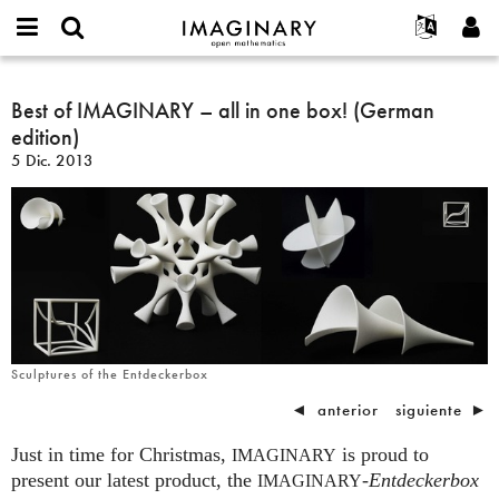
IMAGINARY
open
Acerca de
Eventos
English
E-
mathematics
Best
mail
Buscar
Proyectos
Français
Best of IMAGINARY – all in one box! (German
Programas
or
of
Contraseña
edition)
username
Participar
Deutsch
Galerías
IMAGINARY
*
*
5 Dic. 2013
–
Contacto
한국어
Interactivos
all
Español
Películas
in
Türkçe
one
Crear nueva cuenta
Textos
box!
Solicitar una nueva contraseña
Exposiciones
(German
edition)
Más...
Sculptures of the Entdeckerbox
◄
anterior
siguiente
►
Just in time for Christmas,
is proud to
IMAGINARY
present our latest product, the
-
Entdeckerbox
IMAGINARY