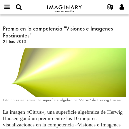
IMAGINARY
open
Acerca de
Eventos
English
E-
mathematics
Premio
mail
Buscar
Proyectos
Français
Premio en la competencia "Visiones e Imagenes
Programas
or
en
Contraseña
Fascinantes"
username
Participar
Deutsch
Galerías
la
*
*
21 Jun. 2013
competencia
Contacto
한국어
Interactivos
"Visiones
Español
Películas
e
Türkçe
Imagenes
Crear nueva cuenta
Textos
Fascinantes"
Solicitar una nueva contraseña
Exposiciones
Más...
Esto no es un lemón. La superficie algebraica "Zitrus" de Herwig Hauser.
La imagen «Citrus», una superficie algebraica de Herwig
Hauser, ganó un premio entre las 10 mejores
visualizaciones en la competencia «Visiones e Imagenes