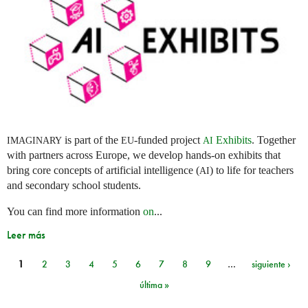
is part of the
-funded project
Exhibits
. Together
IMAGINARY
EU
AI
with partners across Europe, we develop hands-on exhibits that
bring core concepts of artificial intelligence (
) to life for teachers
AI
and secondary school students.
You can find more information
on
...
Leer más
1
2
3
4
5
6
7
8
9
…
siguiente ›
Páginas
última »