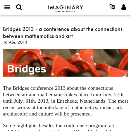
IMAGINARY
open
Acerca de
Eventos
English
E-
mathematics
Bridges
mail
Buscar
Proyectos
Français
Bridges 2013 - a conference about the connections
Programas
or
2013
Contraseña
between mathematics and art
username
Participar
Deutsch
Galerías
-
*
*
16 Abr. 2013
a
Contacto
한국어
Interactivos
conference
Español
Películas
about
Türkçe
the
Crear nueva cuenta
Textos
connections
Solicitar una nueva contraseña
Exposiciones
between
mathematics
Más...
The Bridges conference 2013 about the connections
and
between art and mathematics takes place from July, 27th
art
until July, 31th, 2013, in Enschede, Netherlands. The most
recent works at the interface of mathematics, music, art,
architecture and culture will be presented.
Some highlights besides the conference program: art