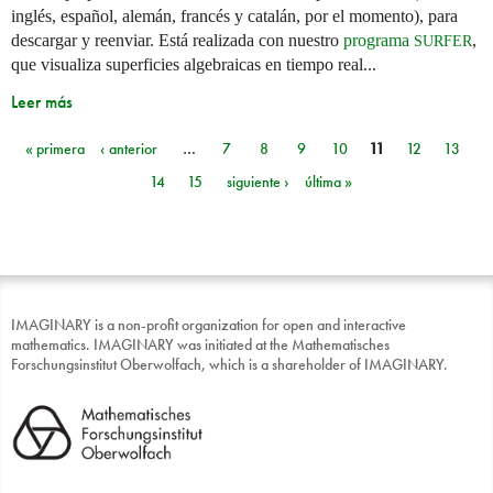
inglés, español, alemán, francés y catalán, por el momento), para
descargar y reenviar. Está realizada con nuestro
programa
,
SURFER
que visualiza superficies algebraicas en tiempo real...
Leer más
« primera
‹ anterior
…
7
8
9
10
11
12
13
Páginas
14
15
siguiente ›
última »
IMAGINARY is a non-profit organization for open and interactive
mathematics. IMAGINARY was initiated at the Mathematisches
Forschungsinstitut Oberwolfach, which is a shareholder of IMAGINARY.