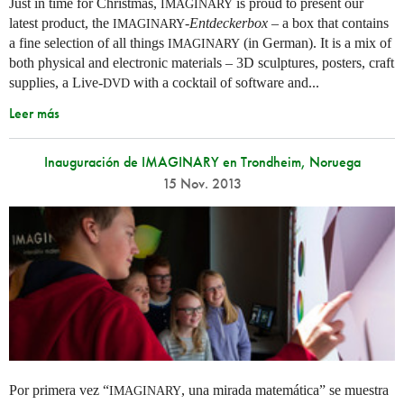
Just in time for Christmas,
is proud to present our
IMAGINARY
latest product, the
-
Entdeckerbox
– a box that contains
IMAGINARY
a fine selection of all things
(in German). It is a mix of
IMAGINARY
both physical and electronic materials – 3D sculptures, posters, craft
supplies, a Live-
with a cocktail of software and...
DVD
Leer más
Inauguración de IMAGINARY en Trondheim, Noruega
15 Nov. 2013
Por primera vez “
, una mirada matemática” se muestra
IMAGINARY