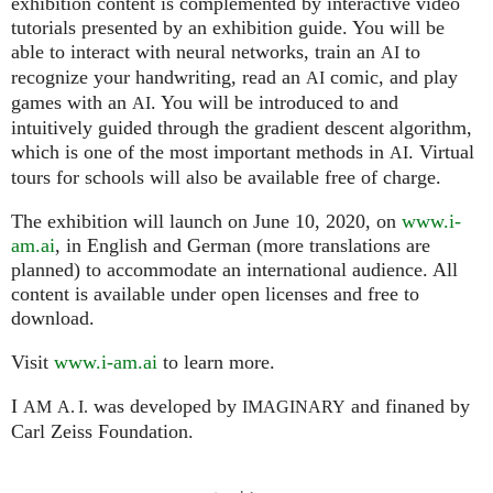
exhibition content is complemented by interactive video
tutorials presented by an exhibition guide. You will be
able to interact with neural networks, train an
to
AI
recognize your handwriting, read an
comic, and play
AI
games with an
. You will be introduced to and
AI
intuitively guided through the gradient descent algorithm,
which is one of the most important methods in
. Virtual
AI
tours for schools will also be available free of charge.
The exhibition will launch on June 10, 2020, on
www.i-
am.ai
, in English and German (more translations are
planned) to accommodate an international audience. All
content is available under open licenses and free to
download.
Visit
www.i-am.ai
to learn more.
I
was developed by
and finaned by
AM
A. I.
IMAGINARY
Carl Zeiss Foundation.