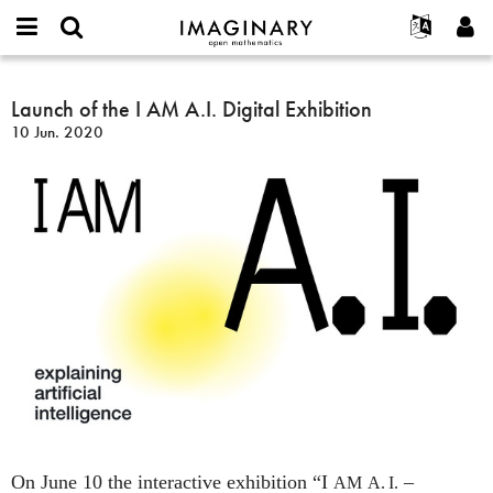
IMAGINARY
open
Acerca de
Eventos
English
E-
mathematics
Launch
mail
Buscar
Proyectos
Français
Launch of the I AM A.I. Digital Exhibition
Programas
or
of
Contraseña
10 Jun. 2020
username
Participar
Deutsch
Galerías
the
*
*
I
Contacto
한국어
Interactivos
AM
Español
Películas
A.I.
Türkçe
Digital
Crear nueva cuenta
Textos
Exhibition
Solicitar una nueva contraseña
Exposiciones
Más...
On June 10 the interactive exhibition “I
–
AM
A. I.