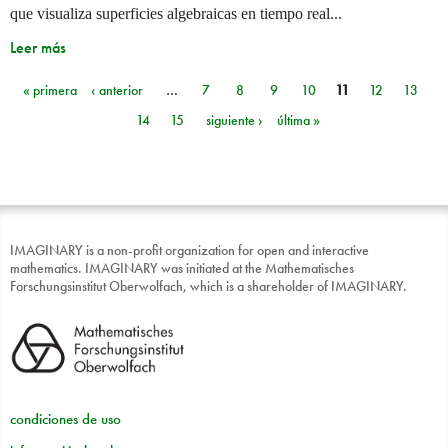
que visualiza superficies algebraicas en tiempo real...
Leer más
« primera
‹ anterior
…
7
8
9
10
11
12
13
Páginas
14
15
siguiente ›
última »
IMAGINARY is a non-profit organization for open and interactive
mathematics. IMAGINARY was initiated at the Mathematisches
Forschungsinstitut Oberwolfach, which is a shareholder of IMAGINARY.
condiciones de uso