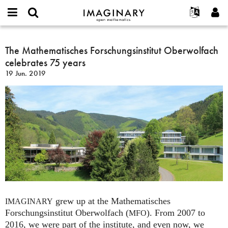
IMAGINARY
open
Acerca de
Eventos
English
E-
mathematics
The
mail
Buscar
Proyectos
Français
The Mathematisches Forschungsinstitut Oberwolfach
Programas
or
Mathematisches
Contraseña
celebrates 75 years
username
Participar
Deutsch
Galerías
Forschungsinstitut
*
*
19 Jun. 2019
Oberwolfach
Contacto
한국어
Interactivos
celebrates
Español
Películas
75
Türkçe
years
Crear nueva cuenta
Textos
Solicitar una nueva contraseña
Exposiciones
Más...
grew up at the Mathematisches
IMAGINARY
Forschungsinstitut Oberwolfach (
). From 2007 to
MFO
2016, we were part of the institute, and even now, we