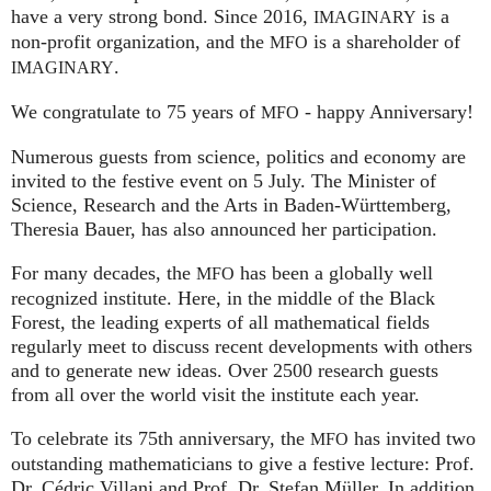
have a very strong bond. Since 2016,
is a
IMAGINARY
non-profit organization, and the
is a shareholder of
MFO
.
IMAGINARY
We congratulate to 75 years of
- happy Anniversary!
MFO
Numerous guests from science, politics and economy are
invited to the festive event on 5 July. The Minister of
Science, Research and the Arts in Baden-Württemberg,
Theresia Bauer, has also announced her participation.
For many decades, the
has been a globally well
MFO
recognized institute. Here, in the middle of the Black
Forest, the leading experts of all mathematical fields
regularly meet to discuss recent developments with others
and to generate new ideas. Over 2500 research guests
from all over the world visit the institute each year.
To celebrate its 75th anniversary, the
has invited two
MFO
outstanding mathematicians to give a festive lecture: Prof.
Dr. Cédric Villani and Prof. Dr. Stefan Müller. In addition,