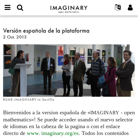
IMAGINARY
open
Acerca de
Eventos
English
E-
mathematics
Versión
mail
Buscar
Proyectos
Français
Versión española de la plataforma
Programas
or
española
Contraseña
2 Oct. 2013
username
Participar
Deutsch
Galerías
de
*
*
la
Contacto
한국어
Interactivos
plataforma
Español
Películas
Türkçe
Crear nueva cuenta
Textos
Solicitar una nueva contraseña
Exposiciones
Más...
RSME-IMAGINARY in Sevilla
Bienvenidos a la version española de «
- open
IMAGINARY
mathematics»! Se puede acceder usando el nuevo selector
de idiomas en la cabeza de la pagina o con el enlace
directo de
www. imaginary.
org/es
. Todos los contenidos