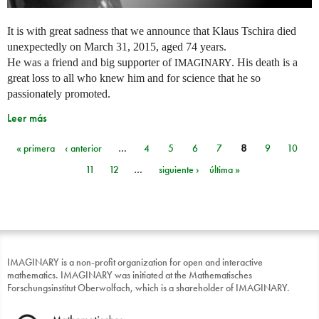
It is with great sadness that we announce that Klaus Tschira died
unexpectedly on March 31, 2015, aged 74 years.
He was a friend and big supporter of
. His death is a
IMAGINARY
great loss to all who knew him and for science that he so
passionately promoted.
Leer más
« primera
‹ anterior
…
4
5
6
7
8
9
10
Páginas
11
12
…
siguiente ›
última »
IMAGINARY is a non-profit organization for open and interactive
mathematics. IMAGINARY was initiated at the Mathematisches
Forschungsinstitut Oberwolfach, which is a shareholder of IMAGINARY.