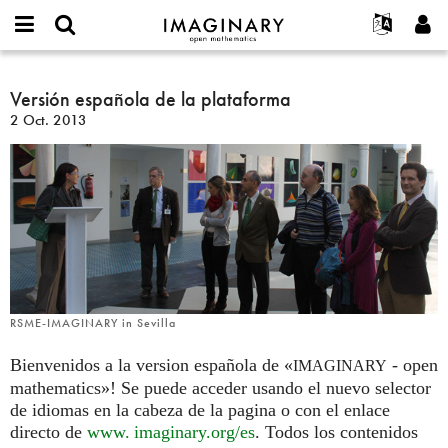
IMAGINARY
open
Acerca de
Eventos
English
E-
mathematics
Versión
mail
Buscar
Proyectos
Français
Versión española de la plataforma
Programas
or
española
Contraseña
2 Oct. 2013
username
Participar
Deutsch
Galerías
de
*
*
la
Contacto
한국어
Interactivos
plataforma
Español
Películas
Türkçe
Crear nueva cuenta
Textos
Solicitar una nueva contraseña
Exposiciones
Más...
RSME-IMAGINARY in Sevilla
Bienvenidos a la version española de «
- open
IMAGINARY
mathematics»! Se puede acceder usando el nuevo selector
de idiomas en la cabeza de la pagina o con el enlace
directo de
www. imaginary.
org/es
. Todos los contenidos