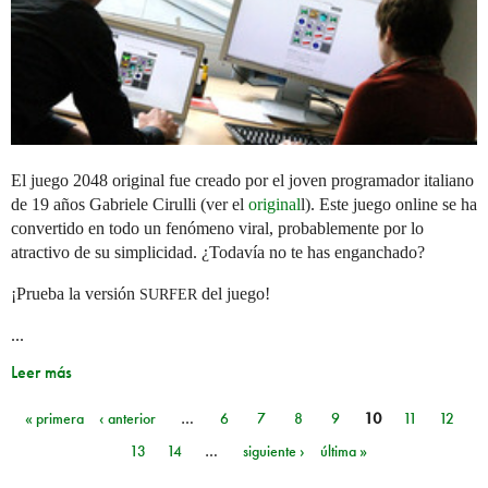
El juego 2048 original fue creado por el joven programador italiano
de 19 años Gabriele Cirulli (ver el
original
l). Este juego online se ha
convertido en todo un fenómeno viral, probablemente por lo
atractivo de su simplicidad. ¿Todavía no te has enganchado?
¡Prueba la versión
del juego!
SURFER
...
Leer más
« primera
‹ anterior
…
6
7
8
9
10
11
12
Páginas
13
14
…
siguiente ›
última »