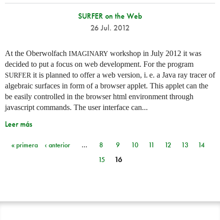
SURFER on the Web
26 Jul. 2012
At the Oberwolfach
workshop in July 2012 it was
IMAGINARY
decided to put a focus on web development. For the program
it is planned to offer a web version,
i. e.
a Java ray tracer of
SURFER
algebraic surfaces in form of a browser applet. This applet can the
be easily controlled in the browser html environment through
javascript commands. The user interface can...
Leer más
« primera
‹ anterior
…
8
9
10
11
12
13
14
Páginas
15
16