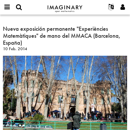
IMAGINARY
open
Acerca de
Eventos
English
E-
mathematics
Nueva
mail
Buscar
Proyectos
Français
Nueva exposición permanente "Experiències
Programas
or
exposición
Contraseña
Matemàtiques" de mano del MMACA (Barcelona,
username
Participar
Deutsch
Galerías
permanente
*
*
España)
"Experiències
Contacto
한국어
Interactivos
10 Feb. 2014
Matemàtiques"
Español
Películas
de
Türkçe
mano
Crear nueva cuenta
Textos
del
Solicitar una nueva contraseña
Exposiciones
MMACA
(Barcelona,
Más...
España)