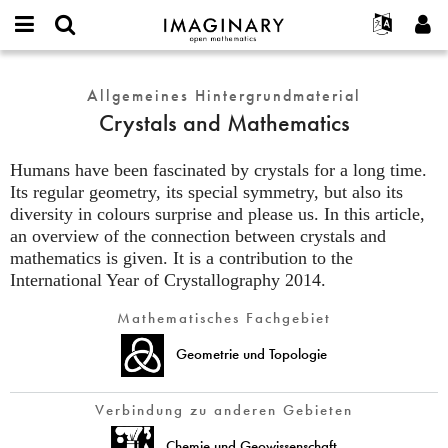
IMAGINARY
open
English
Events
Info
E-
mathematics
Crystals
mail
Suche
Français
Projekte
Allgemeines Hintergrundmaterial
Programme
or
and
Passwort
Crystals and Mathematics
username
Mitmachen
Deutsch
Galerien
Mathematics
*
*
Kontakt
한국어
Hands-on
Humans have been fascinated by crystals for a long time.
Español
Its regular geometry, its special symmetry, but also its
Filme
diversity in colours surprise and please us. In this article,
Türkçe
Neues Benutzerkonto erstellen
Texte
an overview of the connection between crystals and
Neues Passwort anfordern
Ausstellungen
mathematics is given. It is a contribution to the
International Year of Crystallography 2014.
Mehr...
Mathematisches Fachgebiet
Geometrie und Topologie
Verbindung zu anderen Gebieten
Chemie und Geowissenschaft