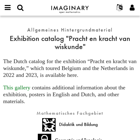
IMAGINARY
open
English
Events
Info
E-
mathematics
Exhibition
mail
Suche
Français
Projekte
Allgemeines Hintergrundmaterial
Programme
or
catalog
Passwort
Exhibition catalog "Pracht en kracht van
username
Mitmachen
Deutsch
Galerien
"Pracht
*
*
wiskunde"
en
Kontakt
한국어
Hands-on
kracht
Español
Filme
The Dutch catalog for the exhibition “Pracht en kracht van
van
Türkçe
wiskunde,” which toured Belgium and the Netherlands in
wiskunde"
Neues Benutzerkonto erstellen
Texte
2022 and 2023, is available here.
Neues Passwort anfordern
Ausstellungen
This gallery
contains additional information about the
Mehr...
exhibition, posters in English and Dutch, and other
materials.
Mathematisches Fachgebiet
Didaktik und Bildung