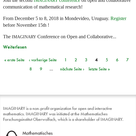
Join the second
conference
on open and collaborative
IMAGINARY
communication of mathematical research!
From December 5 to 8, 2018 in Mondevideo, Uruguay.
Register
before November 15th !
The
Conference on Open and Collaborative...
IMAGINARY
Weiterlesen
« erste Seite
‹ vorherige Seite
1
2
3
4
5
6
7
Seiten
8
9
…
nächste Seite ›
letzte Seite »
IMAGINARY is a non-profit organization for open and interactive
mathematics. IMAGINARY was initiated at the Mathematisches
Forschungsinstitut Oberwolfach, which is a shareholder of IMAGINARY.