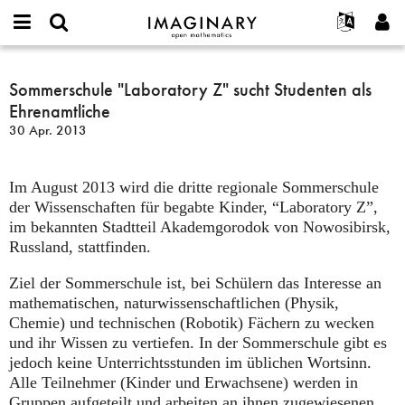
IMAGINARY
open
English
Events
Info
E-
mathematics
Sommerschule
mail
Suche
Français
Projekte
Sommerschule "Laboratory Z" sucht Studenten als
Programme
or
"Laboratory
Passwort
Ehrenamtliche
username
Mitmachen
Deutsch
Galerien
Z"
*
*
30 Apr. 2013
sucht
Kontakt
한국어
Hands-on
Studenten
Español
Filme
als
Im August 2013 wird die dritte regionale Sommerschule
Türkçe
Ehrenamtliche
Neues Benutzerkonto erstellen
Texte
der Wissenschaften für begabte Kinder, “Laboratory Z”,
im bekannten Stadtteil Akademgorodok von Nowosibirsk,
Neues Passwort anfordern
Ausstellungen
Russland, stattfinden.
Mehr...
Ziel der Sommerschule ist, bei Schülern das Interesse an
mathematischen, naturwissenschaftlichen (Physik,
Chemie) und technischen (Robotik) Fächern zu wecken
und ihr Wissen zu vertiefen. In der Sommerschule gibt es
jedoch keine Unterrichtsstunden im üblichen Wortsinn.
Alle Teilnehmer (Kinder und Erwachsene) werden in
Gruppen aufgeteilt und arbeiten an ihnen zugewiesenen