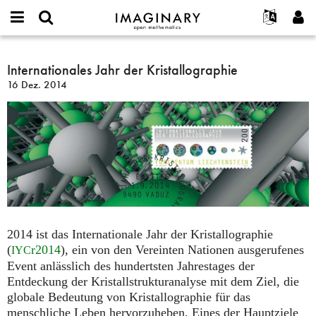
IMAGINARY
open
English
Events
Info
E-
mathematics
Internationales
mail
Suche
Français
Projekte
Internationales Jahr der Kristallographie
Programme
or
Jahr
Passwort
16 Dez. 2014
username
Mitmachen
Deutsch
Galerien
der
*
*
Kristallographie
Kontakt
한국어
Hands-on
Español
Filme
Türkçe
Neues Benutzerkonto erstellen
Texte
Neues Passwort anfordern
Ausstellungen
Mehr...
2014 ist das Internationale Jahr der Kristallographie
(
r2014
), ein von den Vereinten Nationen ausgerufenes
IYC
Event anlässlich des hundertsten Jahrestages der
Entdeckung der Kristallstrukturanalyse mit dem Ziel, die
globale Bedeutung von Kristallographie für das
menschliche Leben hervorzuheben. Eines der Hauptziele