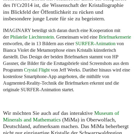
des
r2014 ist, die Wissenschaft der Kristallographie
IYC
ins Blickfeld der Öffentlichkeit zu rücken und
insbesondere junge Leute für sie zu begeistern.
IMAGINARY
beteiligt sich daran durch eine Kooperation mit
der
Philatelie Liechtenstein
. Gemeinsam wird eine
Briefmarkenserie
entworfen, die in 13 Bildern aus einer
SURFER
-Animation
von
Bianca Violet die Metamorphose eines Kristalls künstlerisch
darstellt. Das Design der beiden Briefmarken stammt von
HP
Gassner, die Bilder für die Ersttagsbriefe sind Screenshots aus dem
Programm
Crystal Flight
von Jeff Weeks. Darüber hinaus wird eine
kostenlose Smartphone-App angeboten, die mithilfe von
Augmented-Reality-Technik die Briefmarken erkennt und die
originale
SURFER
-Animation startet.
Wir möchten Sie auch auf das interaktive
Museum of
Minerals and Mathematics
(MiMa) in Oberwolfach,
Deutschland, aufmerksam machen. Das MiMa beherbergt
nicht nur einzigartige Kristalle der Schwarzwaldregion