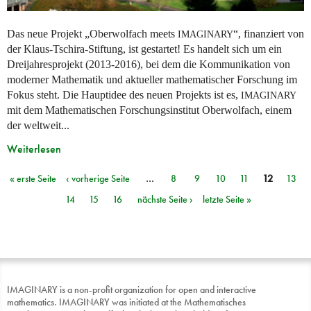
Das neue Projekt „Oberwolfach meets
“, finanziert von
IMAGINARY
der Klaus-Tschira-Stiftung, ist gestartet! Es handelt sich um ein
Dreijahresprojekt (2013-2016), bei dem die Kommunikation von
moderner Mathematik und aktueller mathematischer Forschung im
Fokus steht. Die Hauptidee des neuen Projekts ist es,
IMAGINARY
mit dem Mathematischen Forschungsinstitut Oberwolfach, einem
der weltweit...
Weiterlesen
« erste Seite
‹ vorherige Seite
…
8
9
10
11
12
13
Seiten
14
15
16
nächste Seite ›
letzte Seite »
IMAGINARY is a non-profit organization for open and interactive
mathematics. IMAGINARY was initiated at the Mathematisches