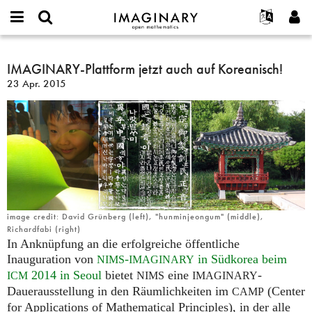
IMAGINARY
open
English
Events
Info
E-
mathematics
IMAGINARY-
mail
Suche
Français
Projekte
IMAGINARY-Plattform jetzt auch auf Koreanisch!
Programme
or
Plattform
Passwort
23 Apr. 2015
username
Mitmachen
Deutsch
Galerien
jetzt
*
*
auch
Kontakt
한국어
Hands-on
auf
Español
Filme
Koreanisch!
Türkçe
Neues Benutzerkonto erstellen
Texte
Neues Passwort anfordern
Ausstellungen
Mehr...
image credit: David Grünberg (left), "hunminjeongum" (middle),
Richardfabi (right)
In Anknüpfung an die erfolgreiche öffentliche
Inauguration von
-
in Südkorea beim
NIMS
IMAGINARY
2014 in Seoul
bietet
eine
-
ICM
NIMS
IMAGINARY
Dauerausstellung in den Räumlichkeiten im
(Center
CAMP
for Applications of Mathematical Principles), in der alle