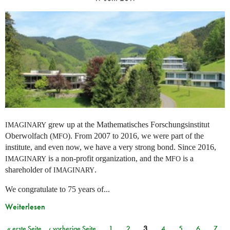
grew up at the Mathematisches Forschungsinstitut
IMAGINARY
Oberwolfach (
). From 2007 to 2016, we were part of the
MFO
institute, and even now, we have a very strong bond. Since 2016,
is a non-profit organization, and the
is a
IMAGINARY
MFO
shareholder of
.
IMAGINARY
We congratulate to 75 years of...
Weiterlesen
« erste Seite
‹ vorherige Seite
1
2
3
4
5
6
7