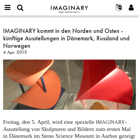
IMAGINARY
open
English
Events
Info
E-
mathematics
IMAGINARY
mail
Suche
Français
Projekte
IMAGINARY kommt in den Norden und Osten -
Programme
or
kommt
Passwort
künftige Ausstellungen in Dänemark, Russland und
username
Mitmachen
Deutsch
Galerien
in
*
*
Norwegen
den
Kontakt
한국어
Hands-on
4 Apr. 2013
Norden
Español
Filme
und
Türkçe
Osten
Neues Benutzerkonto erstellen
Texte
-
Neues Passwort anfordern
Ausstellungen
künftige
Ausstellungen
Mehr...
in
Dänemark,
Russland
und
Freitag, den 5. April, wird eine spezielle
-
Norwegen
IMAGINARY
Ausstellung von Skulpturen und Bildern zum ersten Mal
in Dänemark im Steno Science Museum in Aarhus gezeigt