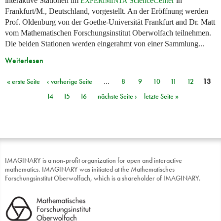
interaktive Stationen im
ScienceCenter
in
EXPERIMINTA
Frankfurt/M., Deutschland, vorgestellt. An der Eröffnung werden
Prof. Oldenburg von der Goethe-Universität Frankfurt and Dr. Matt
vom Mathematischen Forschungsinstitut Oberwolfach teilnehmen.
Die beiden Stationen werden eingerahmt von einer Sammlung...
Weiterlesen
« erste Seite
‹ vorherige Seite
…
8
9
10
11
12
13
Seiten
14
15
16
nächste Seite ›
letzte Seite »
IMAGINARY is a non-profit organization for open and interactive
mathematics. IMAGINARY was initiated at the Mathematisches
Forschungsinstitut Oberwolfach, which is a shareholder of IMAGINARY.