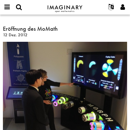
IMAGINARY
open
English
Events
Info
E-
mathematics
Eröffnung
mail
Suche
Français
Projekte
Eröffnung des MoMath
Programme
or
des
Passwort
12 Dez. 2012
username
Mitmachen
Deutsch
Galerien
MoMath
*
*
Kontakt
한국어
Hands-on
Español
Filme
Türkçe
Neues Benutzerkonto erstellen
Texte
Neues Passwort anfordern
Ausstellungen
Mehr...