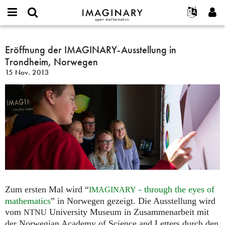
IMAGINARY
open
English
Events
Info
E-
mathematics
Eröffnung
mail
Suche
Français
Projekte
Eröffnung der IMAGINARY-Ausstellung in
Programme
or
der
Passwort
Trondheim, Norwegen
username
Mitmachen
Deutsch
Galerien
IMAGINARY-
*
*
15 Nov. 2013
Ausstellung
Kontakt
한국어
Hands-on
in
Español
Filme
Trondheim,
Türkçe
Norwegen
Neues Benutzerkonto erstellen
Texte
Neues Passwort anfordern
Ausstellungen
Mehr...
Zum ersten Mal wird “
- through the eyes of
IMAGINARY
mathematics
” in Norwegen gezeigt. Die Ausstellung wird
vom
University Museum in Zusammenarbeit mit
NTNU
der Norwegian Academy of Science and Letters durch den