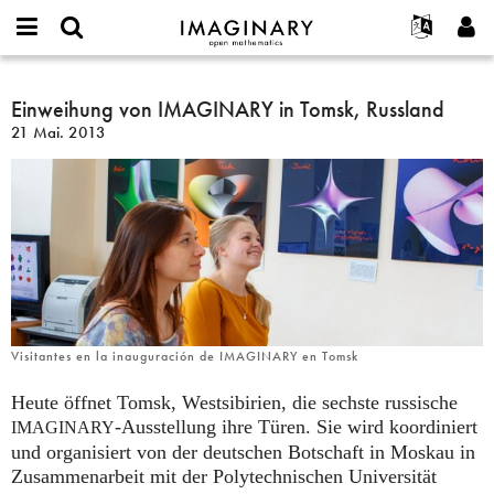
IMAGINARY
open
English
Events
Info
E-
mathematics
Einweihung
mail
Suche
Français
Projekte
Einweihung von IMAGINARY in Tomsk, Russland
Programme
or
von
Passwort
21 Mai. 2013
username
Mitmachen
Deutsch
Galerien
IMAGINARY
*
*
in
Kontakt
한국어
Hands-on
Tomsk,
Español
Filme
Russland
Türkçe
Neues Benutzerkonto erstellen
Texte
Neues Passwort anfordern
Ausstellungen
Mehr...
Visitantes en la inauguración de IMAGINARY en Tomsk
Heute öffnet Tomsk, Westsibirien, die sechste russische
-Ausstellung ihre Türen. Sie wird koordiniert
IMAGINARY
und organisiert von der deutschen Botschaft in Moskau in
Zusammenarbeit mit der Polytechnischen Universität