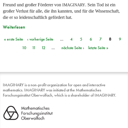
Freund und großer Förderer von
. Sein Tod ist ein
IMAGINARY
großer Verlust für alle, die ihn kannten, und für die Wissenschaft,
die er so leidenschaftlich gefördert hat.
Weiterlesen
« erste Seite
‹ vorherige Seite
…
4
5
6
7
8
9
Seiten
10
11
12
…
nächste Seite ›
letzte Seite »
IMAGINARY is a non-profit organization for open and interactive
mathematics. IMAGINARY was initiated at the Mathematisches
Forschungsinstitut Oberwolfach, which is a shareholder of IMAGINARY.