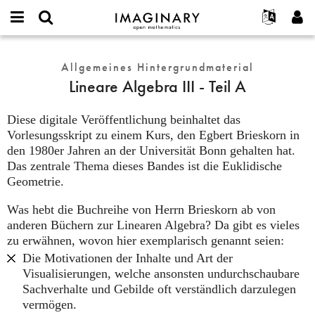
IMAGINARY
open
English
Events
Info
E-
mathematics
Lineare
mail
Suche
Français
Projekte
Allgemeines Hintergrundmaterial
Programme
or
Algebra
Passwort
Lineare Algebra III - Teil A
username
Mitmachen
Deutsch
Galerien
III
*
*
-
Kontakt
한국어
Hands-on
Diese digitale Veröffentlichung beinhaltet das
Teil
Español
Vorlesungsskript zu einem Kurs, den Egbert Brieskorn in
Filme
A
den 1980er Jahren an der Universität Bonn gehalten hat.
Türkçe
Neues Benutzerkonto erstellen
Texte
Das zentrale Thema dieses Bandes ist die Euklidische
Neues Passwort anfordern
Ausstellungen
Geometrie.
Mehr...
Was hebt die Buchreihe von Herrn Brieskorn ab von
anderen Büchern zur Linearen Algebra? Da gibt es vieles
zu erwähnen, wovon hier exemplarisch genannt seien:
Die Motivationen der Inhalte und Art der
Visualisierungen, welche ansonsten undurchschaubare
Sachverhalte und Gebilde oft verständlich darzulegen
vermögen.