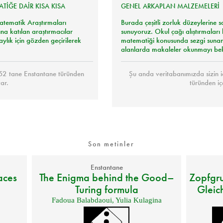
ATİĞE
DAİR
KISA
KISA
GENEL
ARKAPLAN
MALZEMELERİ
atematik Araştırmaları
Burada çeşitli zorluk düzeylerine s
ına katılan araştırmacılar
sunuyoruz. Okul çağı alıştırmaları 
laylık için gözden geçirilerek
matematiği konusunda sezgi sunan 
alanlarda makaleler okunmayı bek
152 tane Enstantane türünden
Şu anda veritabanımızda sizin 
var.
türünden iç
Son metinler
Enstantane
aces
The Enigma behind the Good–
Zopfgr
Turing formula
Gleic
Fadoua Balabdaoui
,
Yulia Kulagina