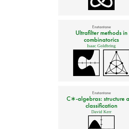
Enstantane
Ultrafilter methods in
combinatorics
Isaac Goldbring
Enstantane
C∗-algebras: structure 
classification
David Kerr