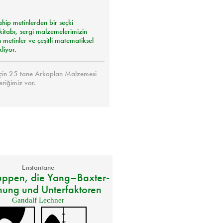
ahip metinlerden bir seçki
kitabı, sergi malzemelerimizin
metinler ve çeşitli matematiksel
liyor.
için 25 tane Arkaplan Malzemesi
eriğimiz var.
Enstantane
uppen, die Yang–Baxter-
hung und Unterfaktoren
Gandalf Lechner