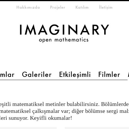
eta-menu
Hakkımızda
Projeler
Katılım
İletişim
mlar
Galeriler
Etkileşimli
Filmler
eşitli matematiksel metinler bulabilirsiniz. Bölümlerd
matematiksel çalkışmalar var; diğer bölümse sergi mal
leri sunuyor. Keyifli okumalar!