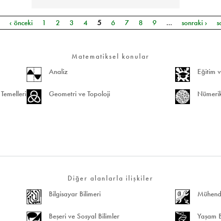
k
‹ önceki
1
2
3
4
5
6
7
8
9
…
sonraki ›
s
Matematiksel konular
Analiz
Eğitim v
Temelleri
Geometri ve Topoloji
Nümerik
Diğer alanlarla ilişkiler
Bilgisayar Bilimeri
Mühendis
Beşeri ve Sosyal Bilimler
Yaşam Bi