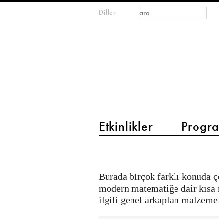
Arama formu
Ara
Diller
m
open
IMAGINARY
mathematics
main menu 2
Etkinlikler
Progra
Metinler
Burada birçok farklı konuda ç
modern matematiğe dair kısa 
ilgili genel arkaplan malzeme