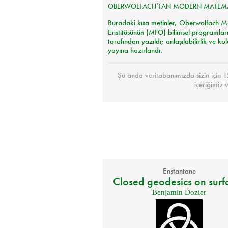
OBERWOLFACH
’
TAN
MODERN
MATEM
Buradaki kısa metinler, Oberwolfach M
Enstitüsünün (
MFO
) bilimsel programlar
tarafından yazıldı; anlaşılabilirlik ve ko
yayına hazırlandı.
Şu anda veritabanımızda sizin için 
içeriğimiz 
Enstantane
Closed geodesics on surf
Benjamin Dozier