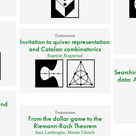
Enstantane
Invitation to quiver representation
and Catalan combinatorics
Baptiste Rognerud
Searchin
data: A
and
Enstantane
From the dollar game to the
Riemann-Roch Theorem
Sara Lamboglia
,
Martin Ulirsch