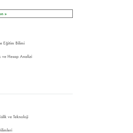
on »
e Eğitim Bilimi
 ve Hesap Analizi
lik ve Teknoloji
limleri