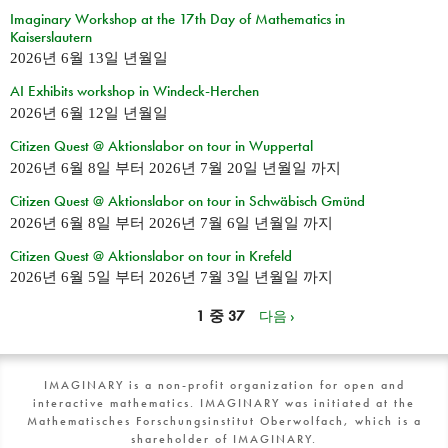
Imaginary Workshop at the 17th Day of Mathematics in
Kaiserslautern
2026년 6월 13일 년월일
AI Exhibits workshop in Windeck-Herchen
2026년 6월 12일 년월일
Citizen Quest @ Aktionslabor on tour in Wuppertal
2026년 6월 8일
부터
2026년 7월 20일 년월일
까지
Citizen Quest @ Aktionslabor on tour in Schwäbisch Gmünd
2026년 6월 8일
부터
2026년 7월 6일 년월일
까지
Citizen Quest @ Aktionslabor on tour in Krefeld
2026년 6월 5일
부터
2026년 7월 3일 년월일
까지
1 중 37
다음 ›
IMAGINARY is a non-profit organization for open and
interactive mathematics. IMAGINARY was initiated at the
Mathematisches Forschungsinstitut Oberwolfach, which is a
shareholder of IMAGINARY.