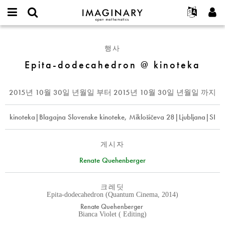
IMAGINARY
open
IMAGINARY란
English
Events
E-
mathematics
Epita-
mail
찾기
프로젝트
Français
Programs
행사
or
dodecahedron
비
username
참가하기
Deutsch
Epita-dodecahedron @ kinoteka
Galleries
@
밀
*
번
kinoteka
한국어
연락처
Hands-On
호
Español
2015년 10월 30일 년월일
부터
2015년 10월 30일 년월일
까지
*
Films
Türkçe
가입하기
Texts
kinoteka|Blagajna Slovenske kinoteke, Miklošičeva 28|Ljubljana|SI
새로운 비밀번호 요청하기
Exhibitions
나머지 보기...
게시자
Renate Quehenberger
크레딧
Epita-dodecahedron (Quantum Cinema, 2014)
Renate Quehenberger
Bianca Violet ( Editing)