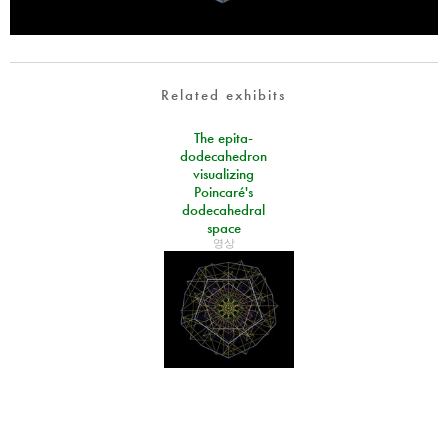
Related exhibits
The epita-
dodecahedron
visualizing
Poincaré's
dodecahedral
space
영상