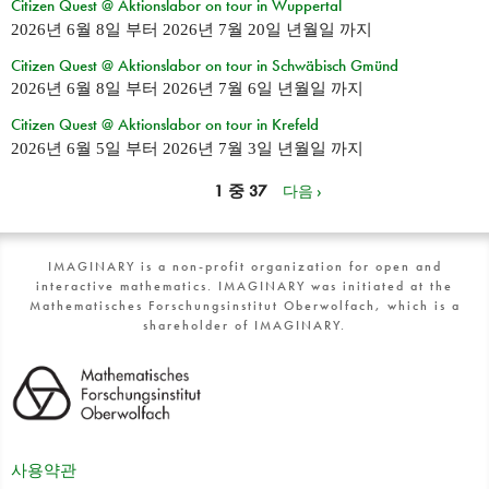
Citizen Quest @ Aktionslabor on tour in Wuppertal
2026년 6월 8일
부터
2026년 7월 20일 년월일
까지
Citizen Quest @ Aktionslabor on tour in Schwäbisch Gmünd
2026년 6월 8일
부터
2026년 7월 6일 년월일
까지
Citizen Quest @ Aktionslabor on tour in Krefeld
2026년 6월 5일
부터
2026년 7월 3일 년월일
까지
1 중 37
다음 ›
IMAGINARY is a non-profit organization for open and
interactive mathematics. IMAGINARY was initiated at the
Mathematisches Forschungsinstitut Oberwolfach, which is a
shareholder of IMAGINARY.
사용약관