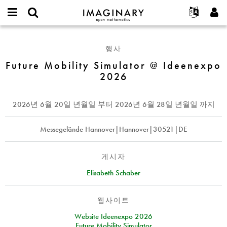
IMAGINARY
open
IMAGINARY란
English
Events
E-
mathematics
Future
mail
찾기
프로젝트
Français
Programs
행사
or
Mobility
비
username
참가하기
Deutsch
Future Mobility Simulator @ Ideenexpo
Galleries
Simulator
밀
*
2026
번
@
한국어
연락처
Hands-On
호
Ideenexpo
Español
*
Films
2026
2026년 6월 20일 년월일
부터
2026년 6월 28일 년월일
까지
Türkçe
가입하기
Texts
새로운 비밀번호 요청하기
Messegelände Hannover|Hannover|30521|DE
Exhibitions
나머지 보기...
게시자
Elisabeth Schaber
웹사이트
Website Ideenexpo 2026
Future Mobility Simulator