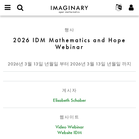
IMAGINARY
open
IMAGINARY란
English
Events
E-
mathematics
2026
mail
찾기
프로젝트
Français
Programs
행사
or
IDM
비
username
참가하기
Deutsch
2026 IDM Mathematics and Hope
Galleries
Mathematics
밀
*
Webinar
번
and
한국어
연락처
Hands-On
호
Hope
Español
*
Films
Webinar
2026년 3월 13일 년월일
부터
2026년 3월 13일 년월일
까지
Türkçe
가입하기
Texts
새로운 비밀번호 요청하기
Exhibitions
나머지 보기...
게시자
Elisabeth Schaber
웹사이트
Video Webinar
Website IDM