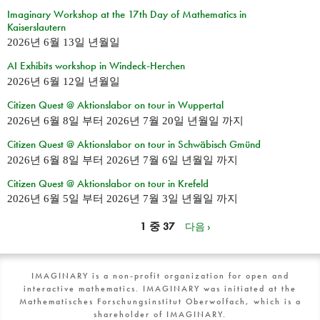
Imaginary Workshop at the 17th Day of Mathematics in
Kaiserslautern
2026년 6월 13일 년월일
AI Exhibits workshop in Windeck-Herchen
2026년 6월 12일 년월일
Citizen Quest @ Aktionslabor on tour in Wuppertal
2026년 6월 8일
부터
2026년 7월 20일 년월일
까지
Citizen Quest @ Aktionslabor on tour in Schwäbisch Gmünd
2026년 6월 8일
부터
2026년 7월 6일 년월일
까지
Citizen Quest @ Aktionslabor on tour in Krefeld
2026년 6월 5일
부터
2026년 7월 3일 년월일
까지
1 중 37
다음 ›
IMAGINARY is a non-profit organization for open and
interactive mathematics. IMAGINARY was initiated at the
Mathematisches Forschungsinstitut Oberwolfach, which is a
shareholder of IMAGINARY.