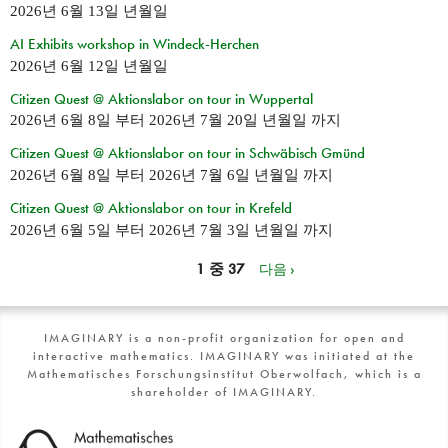
2026년 6월 13일 년월일
AI Exhibits workshop in Windeck-Herchen
2026년 6월 12일 년월일
Citizen Quest @ Aktionslabor on tour in Wuppertal
2026년 6월 8일
부터
2026년 7월 20일 년월일
까지
Citizen Quest @ Aktionslabor on tour in Schwäbisch Gmünd
2026년 6월 8일
부터
2026년 7월 6일 년월일
까지
Citizen Quest @ Aktionslabor on tour in Krefeld
2026년 6월 5일
부터
2026년 7월 3일 년월일
까지
1 중 37
다음 ›
IMAGINARY is a non-profit organization for open and
interactive mathematics. IMAGINARY was initiated at the
Mathematisches Forschungsinstitut Oberwolfach, which is a
shareholder of IMAGINARY.