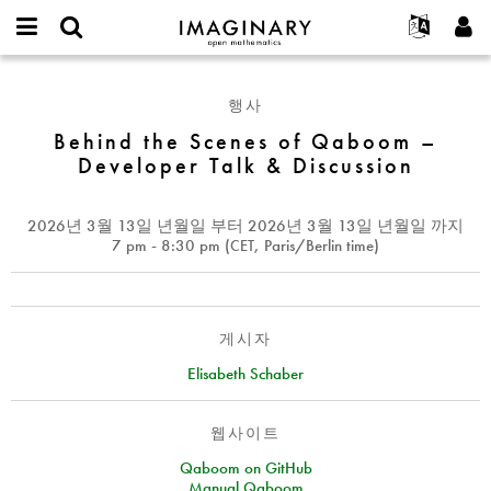
IMAGINARY
open
IMAGINARY란
English
Events
E-
mathematics
Behind
mail
찾기
프로젝트
Français
Programs
행사
or
the
비
username
참가하기
Deutsch
Behind the Scenes of Qaboom –
Galleries
Scenes
밀
*
Developer Talk & Discussion
번
of
한국어
연락처
Hands-On
호
Qaboom
Español
*
Films
–
2026년 3월 13일 년월일
부터
2026년 3월 13일 년월일
까지
Türkçe
Developer
가입하기
Texts
7 pm - 8:30 pm (
CET
, Paris/Berlin time)
Talk
새로운 비밀번호 요청하기
Exhibitions
&
Discussion
나머지 보기...
게시자
Elisabeth Schaber
웹사이트
Qaboom on GitHub
Manual Qaboom