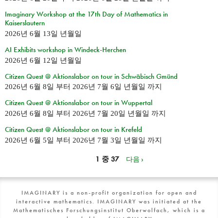
Imaginary Workshop at the 17th Day of Mathematics in
Kaiserslautern
2026년 6월 13일 년월일
AI Exhibits workshop in Windeck-Herchen
2026년 6월 12일 년월일
Citizen Quest @ Aktionslabor on tour in Schwäbisch Gmünd
2026년 6월 8일
부터
2026년 7월 6일 년월일
까지
Citizen Quest @ Aktionslabor on tour in Wuppertal
2026년 6월 8일
부터
2026년 7월 20일 년월일
까지
Citizen Quest @ Aktionslabor on tour in Krefeld
2026년 6월 5일
부터
2026년 7월 3일 년월일
까지
1 중 37
다음 ›
IMAGINARY is a non-profit organization for open and
interactive mathematics. IMAGINARY was initiated at the
Mathematisches Forschungsinstitut Oberwolfach, which is a