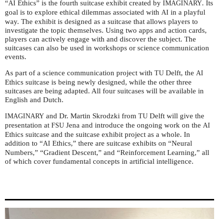
“
Ethics” is the fourth suitcase exhibit created by
. Its
AI
IMAGINARY
goal is to explore ethical dilemmas associated with
in a playful
AI
way. The exhibit is designed as a suitcase that allows players to
investigate the topic themselves. Using two apps and action cards,
players can actively engage with and discover the subject. The
suitcases can also be used in workshops or science communication
events.
As part of a science communication project with
Delft, the
TU
AI
Ethics suitcase is being newly designed, while the other three
suitcases are being adapted. All four suitcases will be available in
English and Dutch.
and Dr. Martin Skrodzki from
Delft will give the
IMAGINARY
TU
presentation at
Jena and introduce the ongoing work on the
FSU
AI
Ethics suitcase and the suitcase exhibit project as a whole. In
addition to “
Ethics,” there are suitcase exhibits on “Neural
AI
Numbers,” “Gradient Descent,” and “Reinforcement Learning,” all
of which cover fundamental concepts in artificial intelligence.