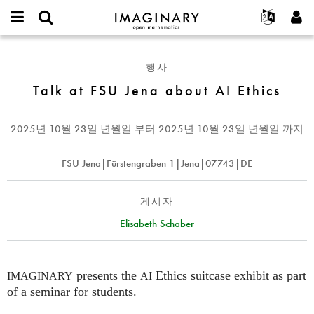
IMAGINARY
open
IMAGINARY란
English
Events
E-
mathematics
Talk
mail
찾기
프로젝트
Français
Programs
행사
or
at
비
username
참가하기
Deutsch
Talk at FSU Jena about AI Ethics
Galleries
FSU
밀
*
번
Jena
한국어
연락처
Hands-On
호
about
Español
2025년 10월 23일 년월일
부터
2025년 10월 23일 년월일
까지
*
Films
AI
Türkçe
Ethics
가입하기
Texts
FSU Jena|Fürstengraben 1|Jena|07743|DE
새로운 비밀번호 요청하기
Exhibitions
나머지 보기...
게시자
Elisabeth Schaber
presents the
Ethics suitcase exhibit as part
IMAGINARY
AI
of a seminar for students.