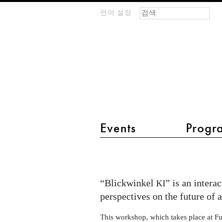
검색 폼
찾기
언어 설정
m
IMAGINARY
open
mathematics
main menu 2
Events
Progr
Open
Lab
Evening
“Blickwinkel
” is an intera
KI
at
perspectives on the future of ar
Futurium:
This workshop, which takes place at Fut