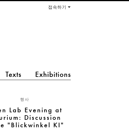
접속하기
Texts
Exhibitions
행사
n Lab Evening at
urium: Discussion
e "Blickwinkel KI"