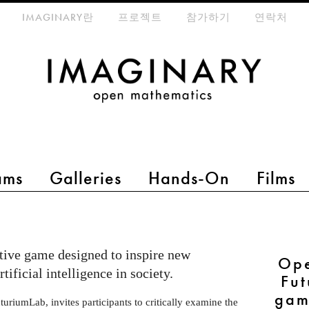
eta-menu
IMAGINARY란
프로젝트
참가하기
연락처
ams
Galleries
Hands-On
Films
ctive game designed to inspire new
Ope
tificial intelligence in society.
Fut
gam
uriumLab, invites participants to critically examine the