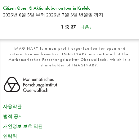
Citizen Quest @ Aktionslabor on tour in Krefeld
2026년 6월 5일
부터
2026년 7월 3일 년월일
까지
1 중 37
다음 ›
IMAGINARY is a non-profit organization for open and
interactive mathematics. IMAGINARY was initiated at the
Mathematisches Forschungsinstitut Oberwolfach, which is a
shareholder of IMAGINARY.
사용약관
법적 공지
개인정보 보호 약관
연락처