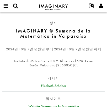
IMAGINARY
open
IMAGINARY란
English
Events
E-
mathematics
IMAGINARY
mail
찾기
프로젝트
Français
Programs
행사
or
@
비
username
참가하기
Deutsch
IMAGINARY @ Semana de la
Galleries
Semana
밀
*
Matemática in Valparaíso
번
de
한국어
연락처
Hands-On
호
la
Español
*
Films
Matemática
2024년 10월 7일 년월일
부터
2024년 10월 9일 년월일
까지
Türkçe
in
가입하기
Texts
Valparaíso
새로운 비밀번호 요청하기
Instituto de Matemáticas PUCV|Blanco Viel 596|Cerro
Exhibitions
Barón|Valparaíso|2350050|CL
나머지 보기...
게시자
Elisabeth Schaber
웹사이트
Website Semana de la Matemática