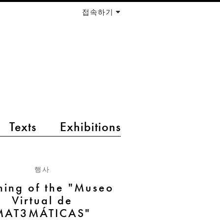
접속하기
Texts
Exhibitions
행사
ing of the "Museo
Virtual de
MAT3MÁTICAS"