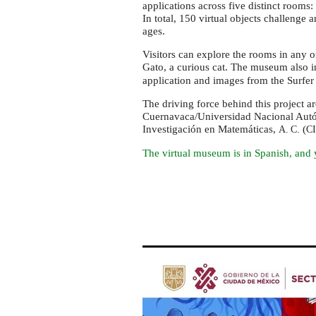
de
applications across five distinct rooms:
MAT3MÁTICAS"
In total, 150 virtual objects challenge 
ages.
Visitors can explore the rooms in any 
Gato, a curious cat. The museum also 
application and images from the Surfer 
The driving force behind this project 
Cuernavaca/Universidad Nacional Autó
Investigación en Matemáticas,
(
A. C.
C
The virtual museum is in Spanish, and y