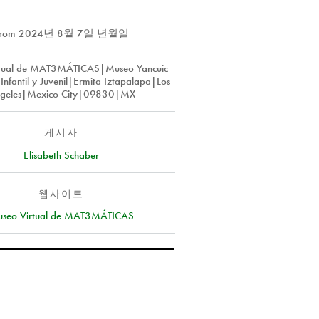
rom
2024년 8월 7일 년월일
rtual de MAT3MÁTICAS|Museo Yancuic
 Infantil y Juvenil|Ermita Iztapalapa|Los
geles|Mexico City|09830|MX
게시자
Elisabeth Schaber
웹사이트
seo Virtual de MAT3MÁTICAS