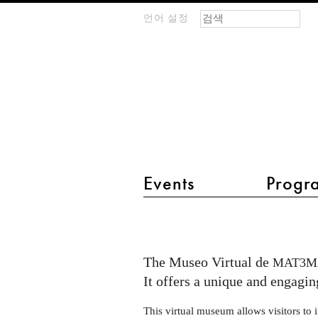
검색 폼
찾기
언어 설정
m
IMAGINARY
open
mathematics
main menu 2
Events
Progr
Opening
of
the
The Museo Virtual de
MAT3M
"Museo
It offers a unique and engagi
Virtual
This virtual museum allows visitors to