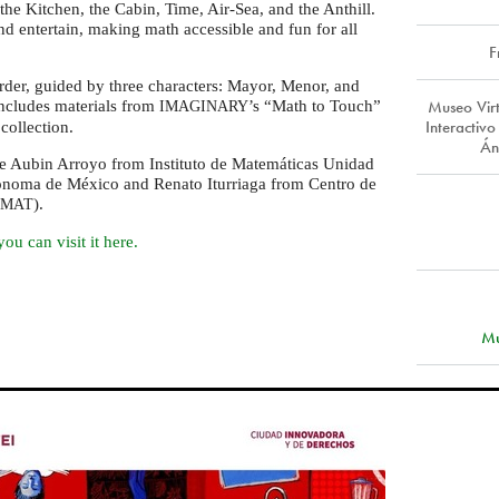
 the Kitchen, the Cabin, Time, Air-Sea, and the Anthill.
and entertain, making math accessible and fun for all
F
order, guided by three characters: Mayor, Menor, and
Museo Vi
includes materials from
’s “Math to Touch”
IMAGINARY
Interactivo
collection.
Án
are Aubin Arroyo from Instituto de Matemáticas Unidad
noma de México and Renato Iturriaga from Centro de
).
IMAT
ou can visit it here.
Mu