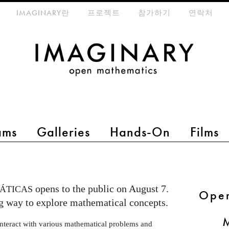
eta-menu
IMAGINARY란
프로젝트
참가하기
연락처
ams
Galleries
Hands-On
Films
opens to the public on August 7.
ÁTICAS
Open
ng way to explore mathematical concepts.
 interact with various mathematical problems and