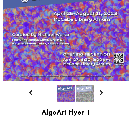


AlgoArt Flyer 1