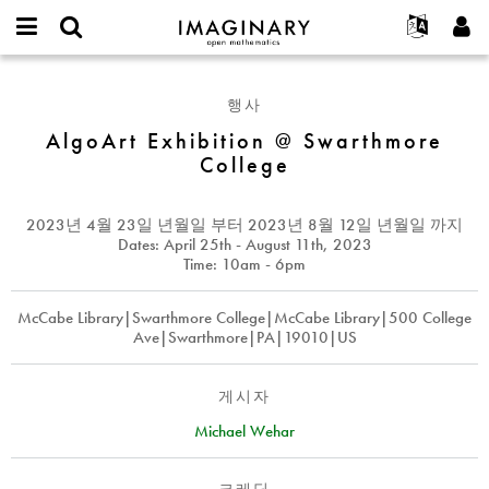
IMAGINARY
open
IMAGINARY란
English
Events
E-
mathematics
AlgoArt
mail
찾기
프로젝트
Français
Programs
행사
or
Exhibition
비
username
참가하기
Deutsch
AlgoArt Exhibition @ Swarthmore
Galleries
@
밀
*
College
번
Swarthmore
한국어
연락처
Hands-On
호
College
Español
*
Films
2023년 4월 23일 년월일
부터
2023년 8월 12일 년월일
까지
Türkçe
가입하기
Texts
Dates: April 25th - August 11th, 2023
Time: 10am - 6pm
새로운 비밀번호 요청하기
Exhibitions
나머지 보기...
McCabe Library|Swarthmore College|McCabe Library|500 College
Ave|Swarthmore|PA|19010|US
게시자
Michael Wehar