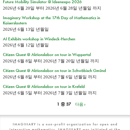
Future Mobility Simulator @ Ideenexpo 2026
2026년 6월 20일
부터
2026년 6월 28일 년월일
까지
Imaginary Workshop at the 17th Day of Mathematics in
Kaiserslautern
2026년 6월 13일 년월일
AI Exhibits workshop in Windeck-Herchen
2026년 6월 12일 년월일
Citizen Quest @ Aktionslabor on tour in Wuppertal
2026년 6월 8일
부터
2026년 7월 20일 년월일
까지
Citizen Quest @ Aktionslabor on tour in Schwäbisch Gmünd
2026년 6월 8일
부터
2026년 7월 6일 년월일
까지
Citizen Quest @ Aktionslabor on tour in Krefeld
2026년 6월 5일
부터
2026년 7월 3일 년월일
까지
1 중 37
다음 ›
IMAGINARY is a non-profit organization for open and
interactive mathematics. IMAGINARY was initiated at the