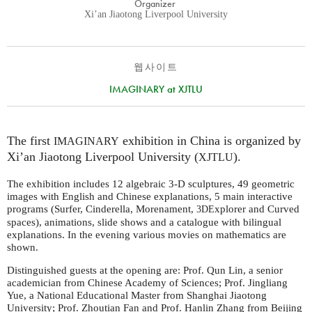
Organizer
Xi’an Jiaotong Liverpool University
웹사이트
IMAGINARY at XJTLU
The first
exhibition in China is organized by
IMAGINARY
Xi’an Jiaotong Liverpool University (
).
XJTLU
The exhibition includes 12 algebraic 3-D sculptures, 49 geometric
images with English and Chinese explanations, 5 main interactive
programs (Surfer, Cinderella, Morenament,
xplorer and Curved
3DE
spaces), animations, slide shows and a catalogue with bilingual
explanations. In the evening various movies on mathematics are
shown.
Distinguished guests at the opening are: Prof. Qun Lin, a senior
academician from Chinese Academy of Sciences; Prof. Jingliang
Yue, a National Educational Master from Shanghai Jiaotong
University; Prof. Zhoutian Fan and Prof. Hanlin Zhang from Beijing