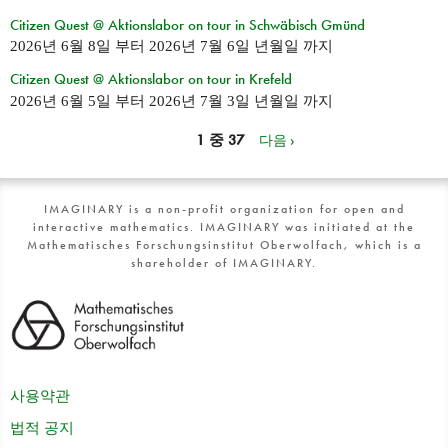
Citizen Quest @ Aktionslabor on tour in Schwäbisch Gmünd
2026년 6월 8일
부터
2026년 7월 6일 년월일
까지
Citizen Quest @ Aktionslabor on tour in Krefeld
2026년 6월 5일
부터
2026년 7월 3일 년월일
까지
1 중 37
다음 ›
IMAGINARY is a non-profit organization for open and
interactive mathematics. IMAGINARY was initiated at the
Mathematisches Forschungsinstitut Oberwolfach, which is a
shareholder of IMAGINARY.
사용약관
법적 공지