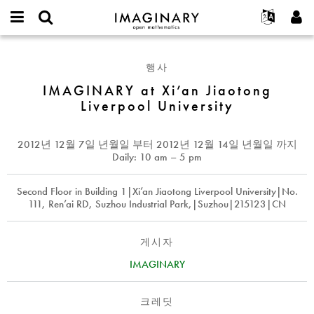
IMAGINARY
open
IMAGINARY란
English
Events
E-
mathematics
IMAGINARY
mail
찾기
프로젝트
Français
Programs
행사
or
at
비
username
참가하기
Deutsch
IMAGINARY at Xi’an Jiaotong
Galleries
Xi’an
밀
*
Liverpool University
번
Jiaotong
한국어
연락처
Hands-On
호
Liverpool
Español
*
Films
University
2012년 12월 7일 년월일
부터
2012년 12월 14일 년월일
까지
Türkçe
가입하기
Texts
Daily: 10 am – 5 pm
새로운 비밀번호 요청하기
Exhibitions
Second Floor in Building 1|Xi’an Jiaotong Liverpool University|No.
나머지 보기...
111, Ren’ai RD, Suzhou Industrial Park,|Suzhou|215123|CN
게시자
IMAGINARY
크레딧