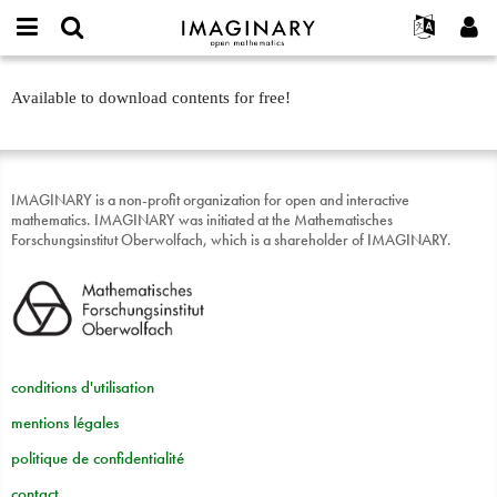
IMAGINARY
open
Événements
À propos
English
E-
mathematics
Entdeckerbox:
mail
Available to download contents for free!
Rechercher
Français
Projets
Programmes
or
Ab
Mot
username
Participer
Deutsch
Galeries
sofort
de
*
passe
Contact
한국어
Interactif
*
IMAGINARY is a non-profit organization for open and interactive
Español
Films
mathematics. IMAGINARY was initiated at the Mathematisches
Türkçe
Forschungsinstitut Oberwolfach, which is a shareholder of IMAGINARY.
Créer un nouveau compte
Textes
Demander un nouveau mot de passe
Expositions
Plus...
conditions d'utilisation
mentions légales
politique de confidentialité
contact