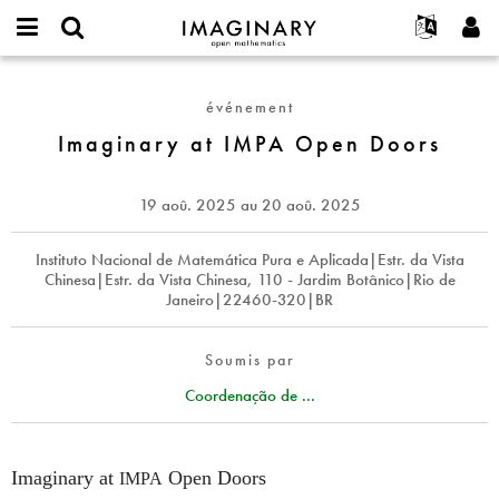
IMAGINARY
open
Événements
À propos
English
E-
mathematics
Imaginary
mail
Rechercher
Français
Projets
Programmes
événement
or
at
Mot
username
Participer
Deutsch
Imaginary at IMPA Open Doors
Galeries
IMPA
de
*
passe
Open
Contact
한국어
Interactif
*
Doors
Español
19 aoû. 2025
au
20 aoû. 2025
Films
Türkçe
Créer un nouveau compte
Textes
Instituto Nacional de Matemática Pura e Aplicada|Estr. da Vista
Chinesa|Estr. da Vista Chinesa, 110 - Jardim Botânico|Rio de
Demander un nouveau mot de passe
Expositions
Janeiro|22460-320|BR
Plus...
Soumis par
Coordenação de ...
Imaginary at
Open Doors
IMPA