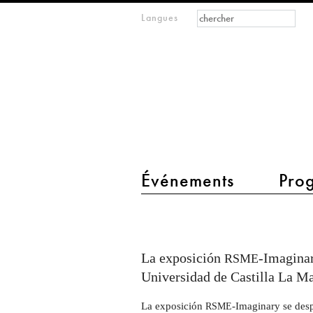
Formulaire de
Rechercher
Langues
m
recherche
IMAGINARY
open
mathematics
main menu 2
Événements
Pro
Exposición
RSME-
Imaginary
La exposición
-Imaginar
RSME
Universidad de Castilla La M
La exposición
-Imaginary se desp
RSME