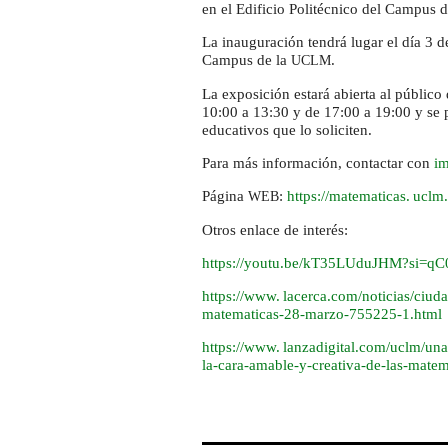
en el Edificio Politécnico del Campus 
La inauguración tendrá lugar el día 3 
Campus de la
.
UCLM
La exposición estará abierta al público 
10:00 a 13:30 y de 17:00 a 19:00 y se p
educativos que lo soliciten.
Para más información, contactar con
im
Página
:
https://
matematicas. uclm
WEB
Otros enlace de interés:
https://youtu.be/kT35LUduJHM?si=
https://
www. lacerca.
com/noticias/ciuda
matematicas-28-marzo-755225-1.html
https://
www. lanzadigital.
com/uclm/una-
la-cara-amable-y-creativa-de-las-matem