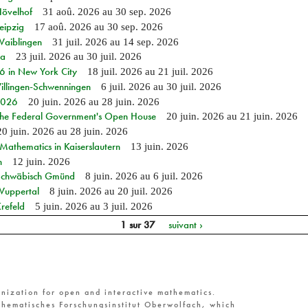
Hövelhof
31 aoû. 2026
au
30 sep. 2026
eipzig
17 aoû. 2026
au
30 sep. 2026
Waiblingen
31 juil. 2026
au
14 sep. 2026
ia
23 juil. 2026
au
30 juil. 2026
in New York City
18 juil. 2026
au
21 juil. 2026
Villingen-Schwenningen
6 juil. 2026
au
30 juil. 2026
 2026
20 juin. 2026
au
28 juin. 2026
 the Federal Government's Open House
20 juin. 2026
au
21 juin. 2026
20 juin. 2026
au
28 juin. 2026
athematics in Kaiserslautern
13 juin. 2026
n
12 juin. 2026
n Schwäbisch Gmünd
8 juin. 2026
au
6 juil. 2026
 Wuppertal
8 juin. 2026
au
20 juil. 2026
refeld
5 juin. 2026
au
3 juil. 2026
1 sur 37
suivant ›
nization for open and interactive mathematics.
hematisches Forschungsinstitut Oberwolfach, which