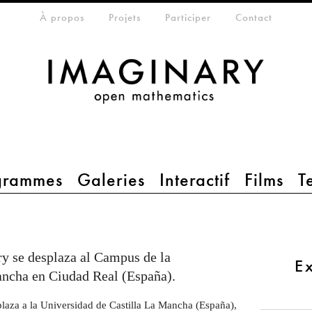
eta-menu
À propos
Projets
Participer
Contact
grammes
Galeries
Interactif
Films
T
y se desplaza al Campus de la
E
ancha en Ciudad Real (España).
laza a la Universidad de Castilla La Mancha (España),