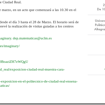
de Ciudad Real.
2
De 1
de marzo, en un acto que comenzará a las 10.30 en el
Univers
desde el día 3 hasta el 28 de Marzo. El horario será de
Polité
revé la realización de visitas guiadas a los centros
Altagr
aginary. dep.
matematicas@uclm.es
.
es/imaginary/
qC0BoaziZH7eWQgU
d_real/exposicion-ciudad-real-muestra-cara-
exposicion-en-el-politecnico-de-ciudad-real-ensena-
aticas/