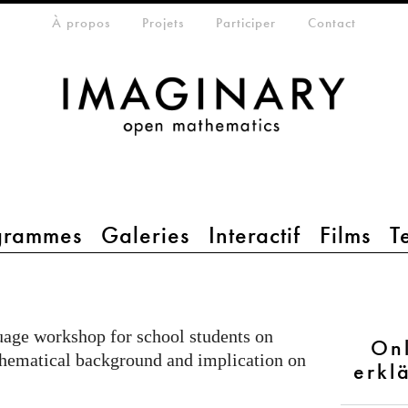
eta-menu
À propos
Projets
Participer
Contact
grammes
Galeries
Interactif
Films
T
age workshop for school students on
Onl
athematical background and implication on
erkl