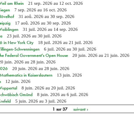
Weil am Rhein
21 sep. 2026
au
12 oct. 2026
Siegen
7 sep. 2026
au
16 oct. 2026
Hövelhof
31 aoû. 2026
au
30 sep. 2026
eipzig
17 aoû. 2026
au
30 sep. 2026
Waiblingen
31 juil. 2026
au
14 sep. 2026
ia
23 juil. 2026
au
30 juil. 2026
in New York City
18 juil. 2026
au
21 juil. 2026
Villingen-Schwenningen
6 juil. 2026
au
30 juil. 2026
 the Federal Government's Open House
20 juin. 2026
au
21 juin. 2026
20 juin. 2026
au
28 juin. 2026
 2026
20 juin. 2026
au
28 juin. 2026
athematics in Kaiserslautern
13 juin. 2026
n
12 juin. 2026
 Wuppertal
8 juin. 2026
au
20 juil. 2026
n Schwäbisch Gmünd
8 juin. 2026
au
6 juil. 2026
refeld
5 juin. 2026
au
3 juil. 2026
1 sur 37
suivant ›