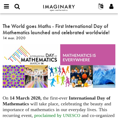
IMAGINARY
open
Événements
À propos
English
E-
mathematics
The
mail
Rechercher
Français
Projets
The World goes Maths - First International Day of
Programmes
or
World
Mot
Mathematics launched and celebrated worldwide!
username
Participer
Deutsch
Galeries
goes
de
*
14 mar. 2020
passe
Maths
Contact
한국어
Interactif
*
-
Español
Films
First
Türkçe
International
Créer un nouveau compte
Textes
Day
Demander un nouveau mot de passe
Expositions
of
Mathematics
Plus...
launched
and
celebrated
worldwide!
On
14 March 2020,
the first-ever
International Day of
Mathematics
will take place, celebrating the beauty and
importance of mathematics in our everyday lives. This
recurring event,
proclaimed by
and co-organized
UNESCO