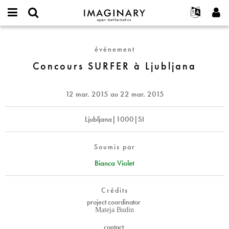
IMAGINARY
open
Événements
À propos
English
E-
mathematics
Concours
mail
Rechercher
Français
Projets
Programmes
événement
or
SURFER
Mot
username
Participer
Deutsch
Concours SURFER à Ljubljana
Galeries
à
de
*
passe
Ljubljana
Contact
한국어
Interactif
*
Español
12 mar. 2015
au
22 mar. 2015
Films
Türkçe
Créer un nouveau compte
Textes
Ljubljana|1000|SI
Demander un nouveau mot de passe
Expositions
Plus...
Soumis par
Bianca Violet
Crédits
project coordinator
Mateja Budin
contact