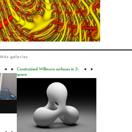
Más galerías
Constrained Willmore surfaces in 3-
◄
►
◄
►
space