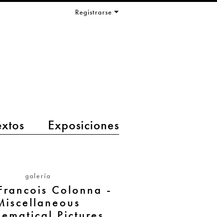
Registrarse
extos
Exposiciones
galería
Francois Colonna -
Miscellaneous
ematical Pictures