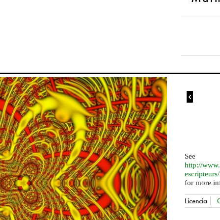

See
http://
www. 
escripteurs
for more in
Licencia