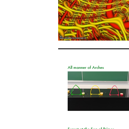
All manner of Arches
Sunset at the Sea of Primes