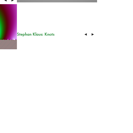
◄
►
Stephan Klaus: Knots
◄
►