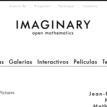
da
eta-menu
Acerca de
Proyectos
Participar
Contacto
as
Galerías
Interactivos
Películas
T
ictures
Jean-
Math