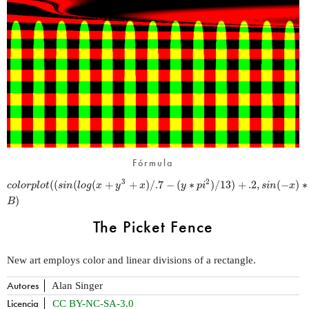
Fórmula
2
(
(
(
(
+
+
)
/
.7
−
(
∗
)
/
13
)
+
.2
,
(
−
)
∗
3
c
o
l
o
r
p
l
o
t
s
i
n
l
o
g
x
y
x
y
p
i
s
i
n
x
)
B
The Picket Fence
New art employs color and linear divisions of a rectangle.
Autores
Alan Singer
Licencia
CC BY-NC-SA-3.0