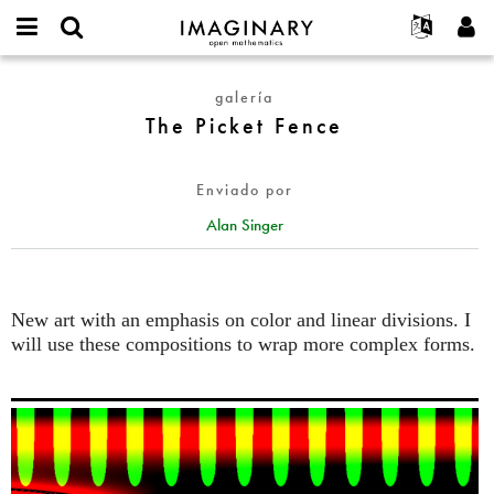
IMAGINARY
open
Acerca de
Eventos
English
E-
mathematics
The
mail
galería
Buscar
Proyectos
Français
Programas
or
Picket
The Picket Fence
Contraseña
username
Participar
Deutsch
Galerías
Fence
*
*
Contacto
한국어
Interactivos
Enviado por
Español
Películas
Alan Singer
Türkçe
Crear nueva cuenta
Textos
Solicitar una nueva contraseña
Exposiciones
Más...
New art with an emphasis on color and linear divisions. I
will use these compositions to wrap more complex forms.