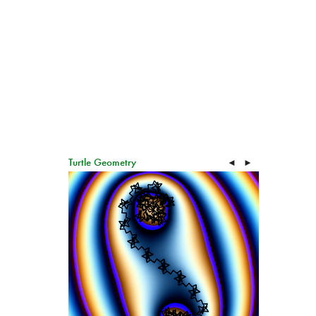
Turtle Geometry
◄
►