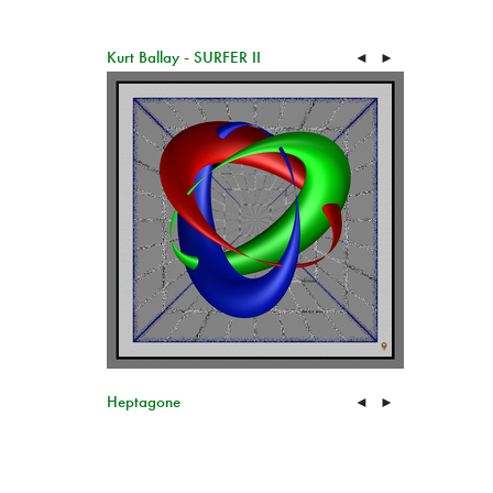
Kurt Ballay - SURFER II
◄
►
Heptagone
◄
►