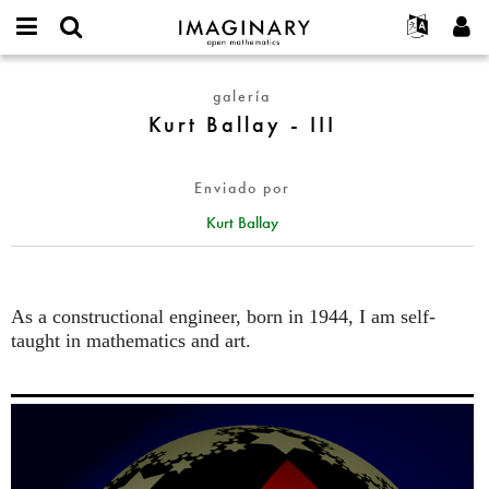
IMAGINARY
open
Acerca de
Eventos
English
E-
mathematics
Kurt
mail
galería
Buscar
Proyectos
Français
Programas
or
Ballay
Kurt Ballay - III
Contraseña
username
Participar
Deutsch
Galerías
-
*
*
III
Contacto
한국어
Interactivos
Enviado por
Español
Películas
Kurt Ballay
Türkçe
Crear nueva cuenta
Textos
Solicitar una nueva contraseña
Exposiciones
Más...
As a constructional engineer, born in 1944, I am self-
taught in mathematics and art.