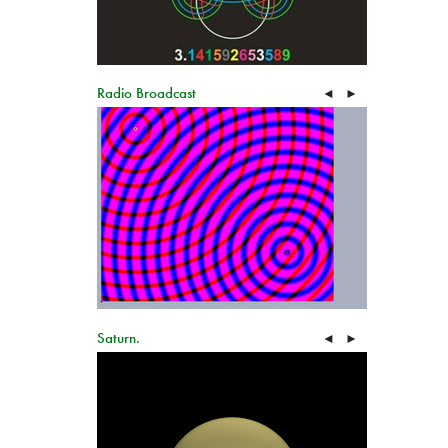
Radio Broadcast
◄
►
Saturn.
◄
►