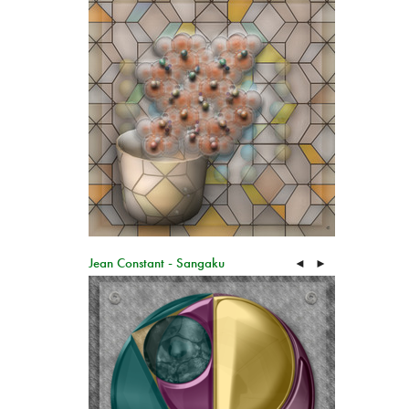
Jean Constant - Sangaku
◄
►