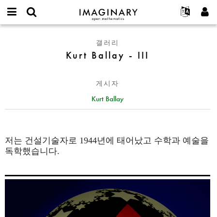
IMAGINARY
open
IMAGINARY란
English
Events
E-
mathematics
Kurt
mail
갤러리
찾기
프로젝트
Français
Programs
or
Ballay
Kurt Ballay - III
비
username
참가하기
Deutsch
Galleries
-
밀
*
번
III
한국어
연락처
Hands-On
호
게시자
Español
*
Films
Kurt Ballay
Türkçe
가입하기
Texts
새로운 비밀번호 요청하기
Exhibitions
나머지 보기...
저는 건설기술자로 1944년에 태어났고 수학과 예술을
독학했습니다.